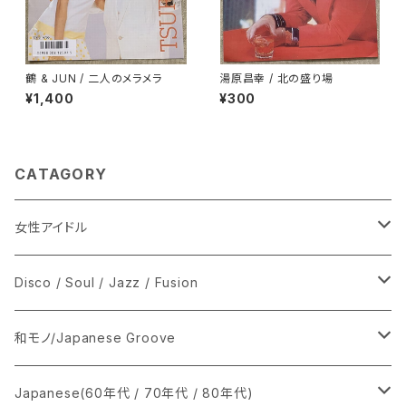
鶴 & JUN / 二人のメラメラ
湯原昌幸 / 北の盛り場
¥1,400
¥300
CATAGORY
女性アイドル
シングル盤
Disco / Soul / Jazz / Fusion
あ行
LP
シングル盤
和モノ/Japanese Groove
か行
A
CD
12インチ・シングル
シングル盤
Japanese(60年代 / 70年代 / 80年代)