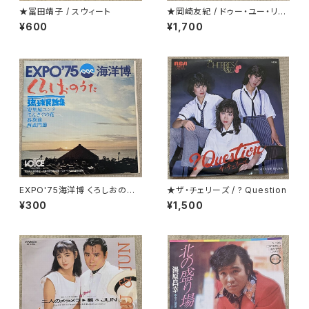
★冨田靖子 / スウィート
★岡崎友紀 / ドゥー・ユー・リメ
ンバー・ミー
¥600
¥1,700
EXPO'75海洋博 くろしおのう
★ザ・チェリーズ / ? Question
た 琉球民謡集
¥300
¥1,500