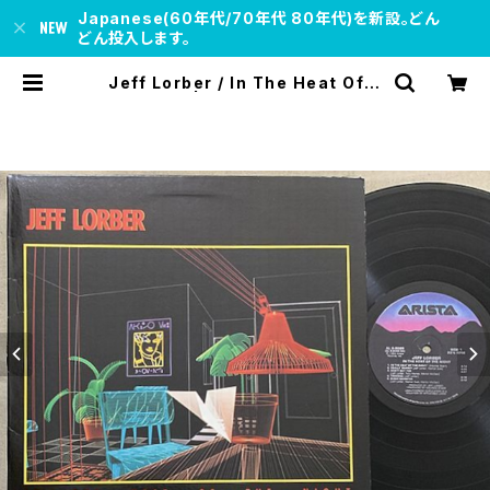
Japanese(60年代/70年代 80年代)を新設。どん
どん投入します。
Jeff Lorber / In The Heat Of T
he Night | soul respect recor
ds