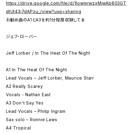
https://drive.google.com/file/d/1lowmrwzxMiwAb803GT
dtUt43j7dAPzu_/view?usp=sharing
お勧め曲のA1とA3を約1分程度収録してま
ジェフ・ローバー
Jeff Lorber / In The Heat Of The Night
A1 In The Heat Of The Night
Lead Vocals – Jeff Lorber, Maurice Starr
A2 Really Scarey
Vocals - Nathan East
A3 Don't Say Yes
Lead Vocals – Philip Ingram
Sax solo – Ronnie Laws
A4 Tropical