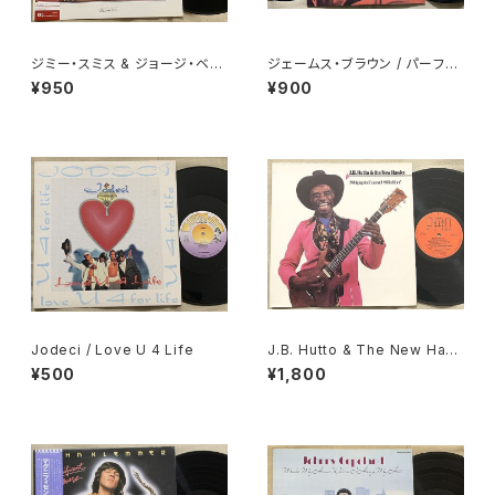
ジミー・スミス & ジョージ・ベン
ジェームス・ブラウン / パーフェ
ソン / オフ・ザ・トップ
クト・コレクション
¥950
¥900
Jodeci / Love U 4 Life
J.B. Hutto & The New Haw
ks / Slippin' And Slidin'
¥500
¥1,800