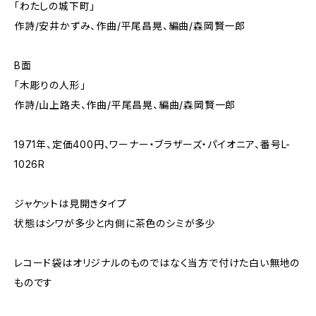
「わたしの城下町」
作詩/安井かずみ、作曲/平尾昌晃、編曲/森岡賢一郎
B面
「木彫りの人形」
作詩/山上路夫、作曲/平尾昌晃、編曲/森岡賢一郎
1971年、定価400円、ワーナー・ブラザーズ・パイオニア、番号L-
1026R
ジャケットは見開きタイプ
状態はシワが多少と内側に茶色のシミが多少
レコード袋はオリジナルのものではなく当方で付けた白い無地の
ものです