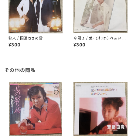
狩人 / 国道ささめ雪
今陽子 / 愛・それはふれあい 白
ラベル
¥300
¥300
その他の商品