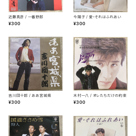
近藤真彦 / 一番野郎
今陽子 / 愛・それはふれあい
¥300
¥300
吉川団十郎 / ああ宮城県
木村一八 / オレたちだけの約束
¥300
¥300