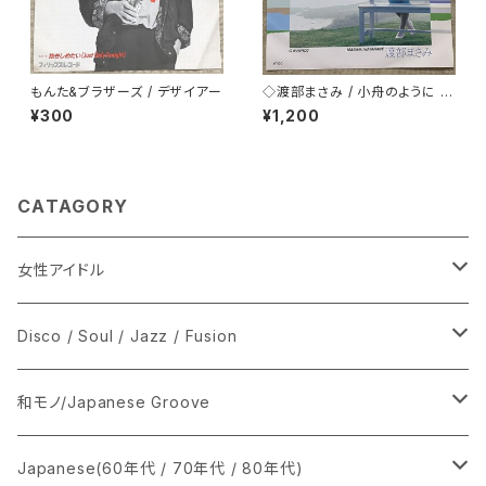
もんた&ブラザーズ / デザイアー
◇渡部まさみ / 小舟のように L
oving You
¥300
¥1,200
CATAGORY
女性アイドル
シングル盤
Disco / Soul / Jazz / Fusion
あ行
LP
シングル盤
和モノ/Japanese Groove
か行
A
CD
12インチ・シングル
シングル盤
Japanese(60年代 / 70年代 / 80年代)