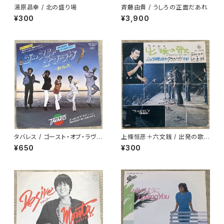
湯原昌幸 / 北の盛り場
斉藤由貴 / うしろの正面だあれ
¥300
¥3,900
タバレス / ゴースト・オブ・ラヴ
上條恒彦＋六文銭 / 出発の歌 -
白ラベル
失なわれた時を求めて-
¥650
¥300