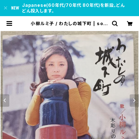
Japanese(60年代/70年代 80年代)を新設。どん
どん投入します。
小柳ルミ子 / わたしの城下町 | soul
respect records