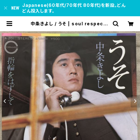
Japanese(60年代/70年代 80年代)を新設。どん
どん投入します。
中条きよし / うそ | soul respect r
ecords