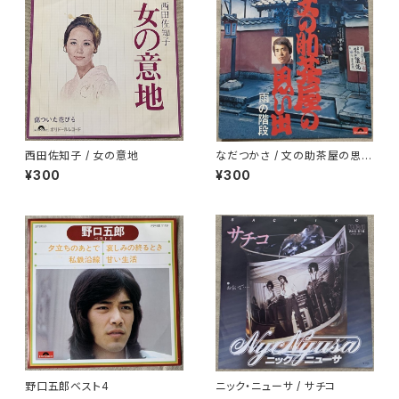
西田佐知子 / 女の意地
なだつかさ / 文の助茶屋の思い
出
¥300
¥300
野口五郎ベスト4
ニック・ニューサ / サチコ