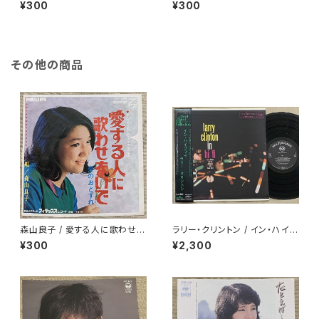
¥300
¥300
その他の商品
森山良子 / 愛する人に歌わせな
ラリー・クリントン / イン・ハイフ
いで
ァイ
¥300
¥2,300