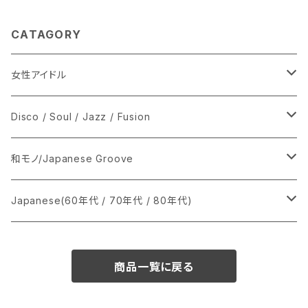
CATAGORY
女性アイドル
シングル盤
Disco / Soul / Jazz / Fusion
あ行
LP
シングル盤
和モノ/Japanese Groove
か行
A
CD
12インチ・シングル
シングル盤
Japanese(60年代 / 70年代 / 80年代)
さ行
B
8cmCDシングル
A
あ行
LP
LP
シングル盤
商品一覧に戻る
た行
C
B
か行
A
あ行
CD