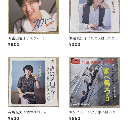
★冨田靖子 / スウィート
渡辺真知子 / たとえば…たとえ
ば
¥600
¥300
有馬光夫 / 渚のメロディー
キング・トーンズ / 家へ帰ろう
¥500
¥850