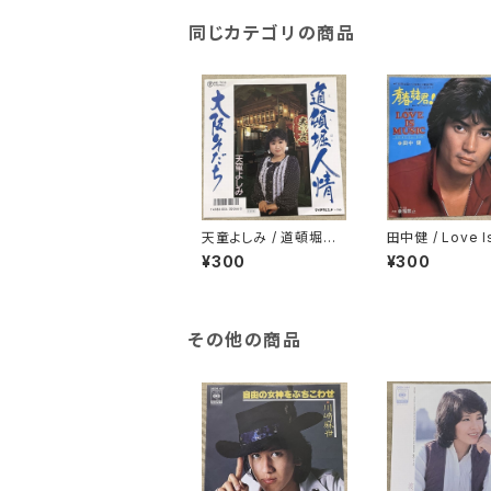
同じカテゴリの商品
天童よしみ / 道頓堀人
田中健 / Love I
情
ic プロモ
¥300
¥300
その他の商品