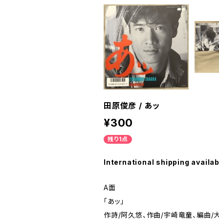
田原俊彦 / あッ
¥300
残り1点
International shipping availab
A面
「あッ」
作詩/阿久悠、作曲/宇崎竜童、編曲/