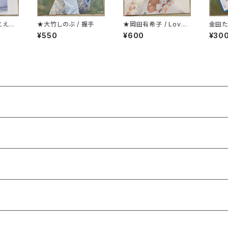
とえ
★大竹しのぶ / 握手
★岡田有希子 / Love
金田た
Fair
洋服ジ
¥550
¥600
¥30