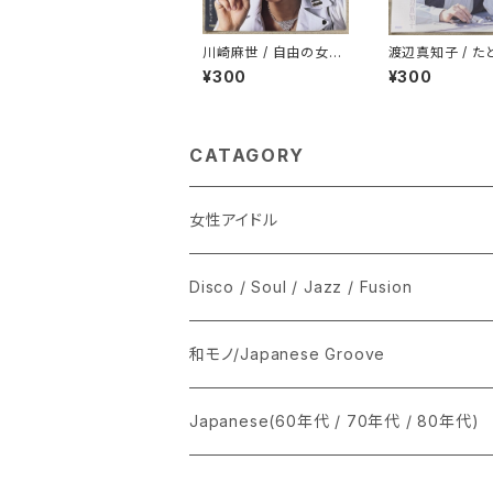
川崎麻世 / 自由の女神
渡辺真知子 / た
をぶちこわせ
ば…たとえば
¥300
¥300
CATAGORY
女性アイドル
シングル盤
Disco / Soul / Jazz / Fusion
あ行
LP
シングル盤
和モノ/Japanese Groove
か行
A
CD
12インチ・シングル
シングル盤
Japanese(60年代 / 70年代 / 80年代)
さ行
B
8cmCDシングル
A
あ行
LP
LP
シングル盤