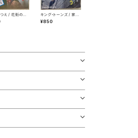
つえ / 花街の母
キング・トーンズ / 家へ
ャケ
帰ろう
0
¥850