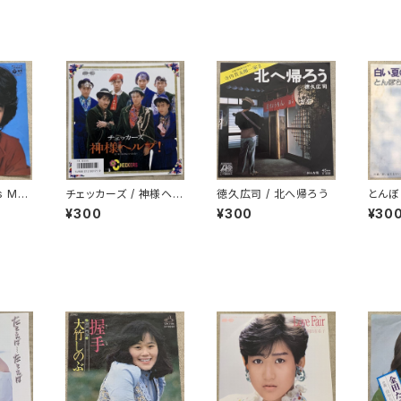
s Mus
チェッカーズ / 神様ヘル
徳久広司 / 北へ帰ろう
とんぼ
プ!
の詩
¥300
¥300
¥30