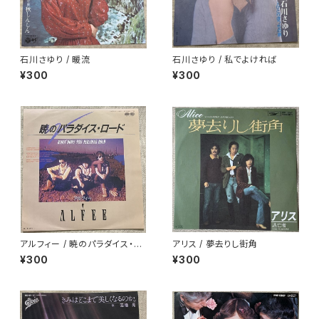
石川さゆり / 暖流
石川さゆり / 私でよければ
¥300
¥300
アルフィー / 暁のパラダイス・ロ
アリス / 夢去りし街角
ード
¥300
¥300