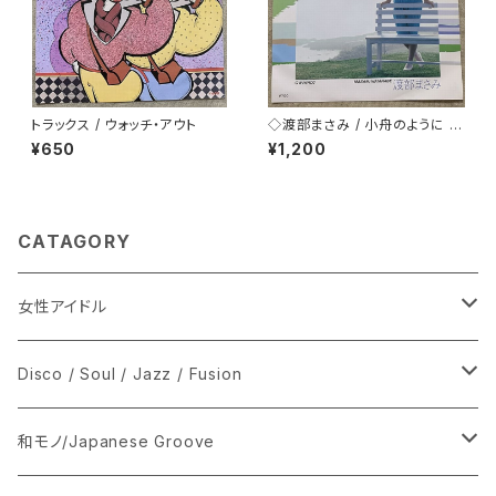
トラックス / ウォッチ・アウト
◇渡部まさみ / 小舟のように L
oving You
¥650
¥1,200
CATAGORY
女性アイドル
シングル盤
Disco / Soul / Jazz / Fusion
あ行
LP
シングル盤
和モノ/Japanese Groove