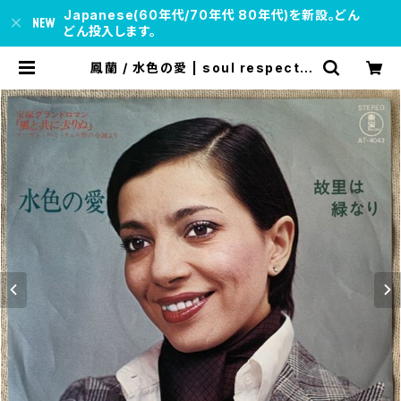
Japanese(60年代/70年代 80年代)を新設。どん
どん投入します。
鳳蘭 / 水色の愛 | soul respect r
ecords