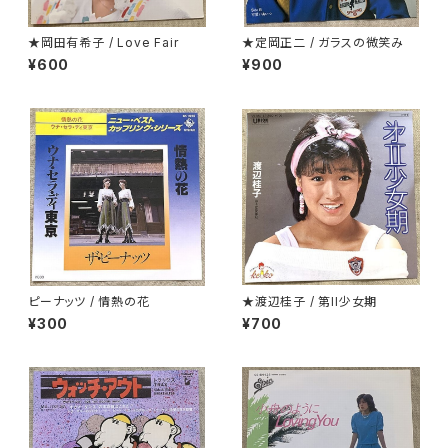
★岡田有希子 / Love Fair
★定岡正二 / ガラスの微笑み
¥600
¥900
ピーナッツ / 情熱の花
★渡辺桂子 / 第II少女期
¥300
¥700