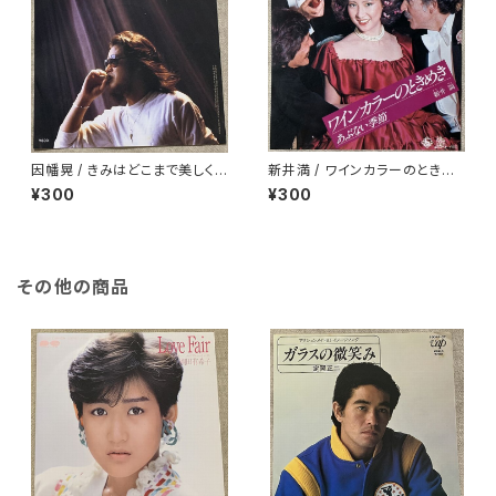
因幡晃 / きみはどこまで美しく
新井満 / ワインカラーのときめ
なるのか
き
¥300
¥300
その他の商品