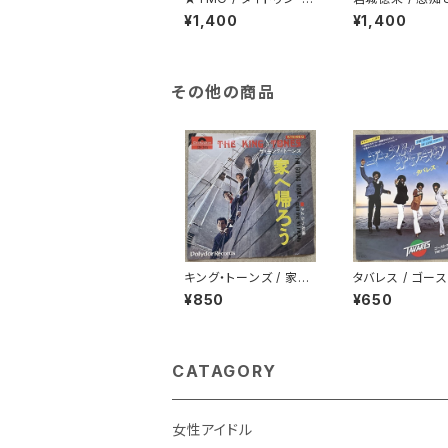
ップ
ち
¥1,400
¥1,400
その他の商品
キング・トーンズ / 家へ
タバレス / ゴース
帰ろう
ブ・ラヴ 白ラベル
¥850
¥650
CATAGORY
女性アイドル