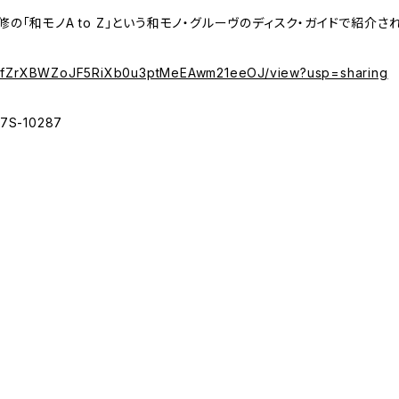
m氏・監修の｢和モノA to Z｣という和モノ・グルーヴのディスク・ガイドで紹介
e/d/1fZrXBWZoJF5RiXb0u3ptMeEAwm21eeOJ/view?usp=sharing
S-10287