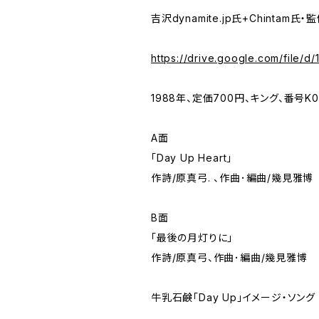
吉沢dynamite.jp氏+Chinta
https://drive.google.com/fil
1988年、定価700円、キング、番号K07
A面
「Day Up Heart」
作詩/原真弓. 、作曲･編曲/幾見雅博
B面
「最後の月灯りに」
作詩/原真弓、作曲･編曲/幾見雅博
牛乳石鹸｢Day Up｣イメージ・ソング