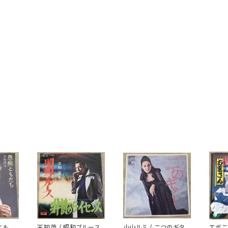
ともだ
天知茂 / 昭和ブルース
小山ルミ / 二つのギタ
エボニ