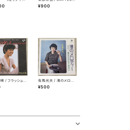
お富さん
e You
00
¥900
稀 / フラッシュダ
有馬光夫 / 渚のメロデ
ィー
0
¥500