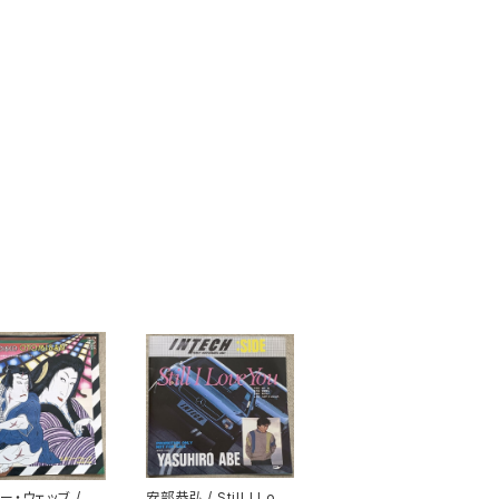
ー・ウェッブ / デ
安部恭弘 / Still I Lov