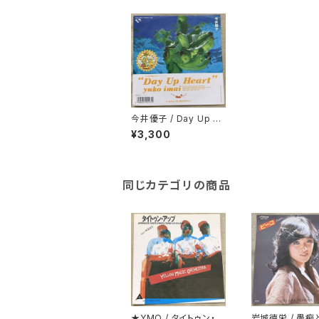
今井優子 / Day Up H
eart
¥3,300
同じカテゴリの商品
★YMO / タイトゥン・ア
岩城徳栄 / 愚痴