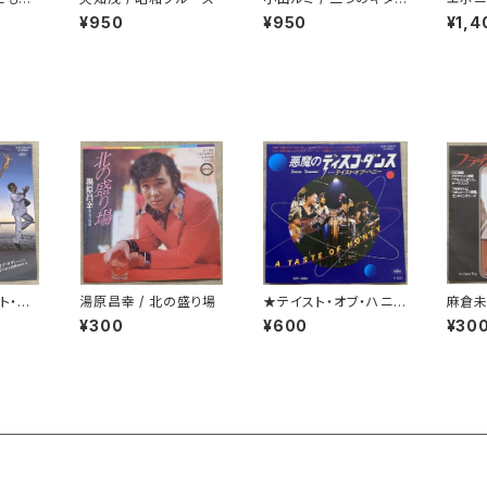
ー
ィスコ
¥950
¥950
¥1,4
ト・オ
湯原昌幸 / 北の盛り場
★テイスト・オブ・ハニー
麻倉未
/ 悪魔のディスコ・ダン
ンス
¥300
¥600
¥30
ス