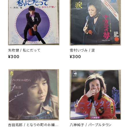
矢吹健 / 私にだって
雪村いづみ / 涙
¥300
¥300
吉田拓郎 / となりの町のお嬢さ
八神純子 / パープルタウン