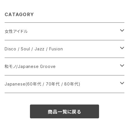
CATAGORY
女性アイドル
シングル盤
Disco / Soul / Jazz / Fusion
あ行
LP
シングル盤
和モノ/Japanese Groove
か行
A
CD
12インチ・シングル
シングル盤
Japanese(60年代 / 70年代 / 80年代)
さ行
B
8cmCDシングル
A
あ行
LP
LP
シングル盤
商品一覧に戻る
た行
C
B
か行
A
あ行
CD