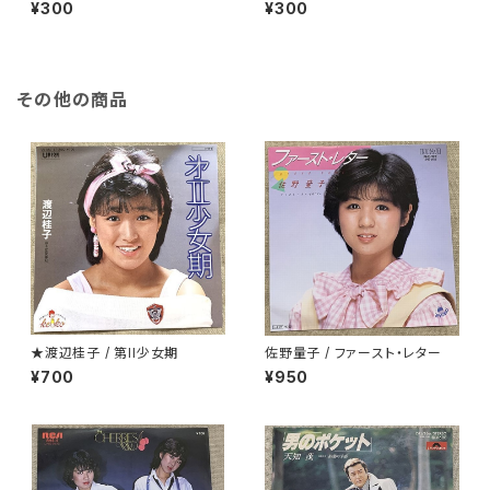
ん
¥300
¥300
その他の商品
★渡辺桂子 / 第II少女期
佐野量子 / ファースト・レター
¥700
¥950