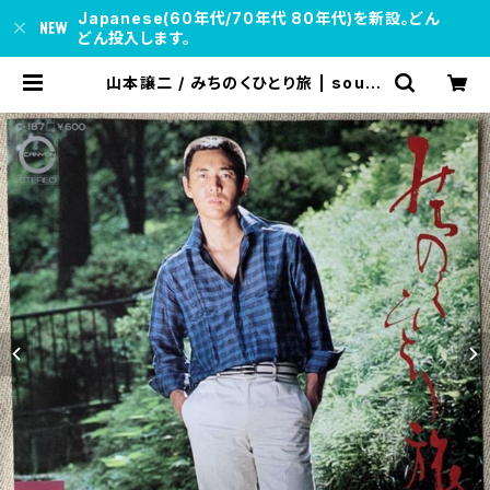
Japanese(60年代/70年代 80年代)を新設。どん
どん投入します。
山本譲二 / みちのくひとり旅 | soul r
espect records