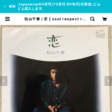
Japanese(60年代/70年代 80年代)を新設。どん
どん投入します。
松山千春 / 恋 | soul respect rec
ords