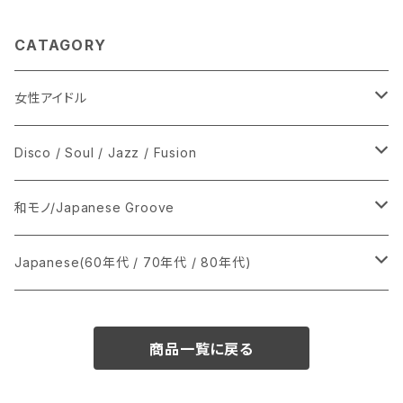
CATAGORY
女性アイドル
シングル盤
Disco / Soul / Jazz / Fusion
あ行
LP
シングル盤
和モノ/Japanese Groove
か行
A
CD
12インチ・シングル
シングル盤
Japanese(60年代 / 70年代 / 80年代)
さ行
B
8cmCDシングル
A
あ行
LP
LP
シングル盤
商品一覧に戻る
た行
C
B
か行
A
あ行
CD