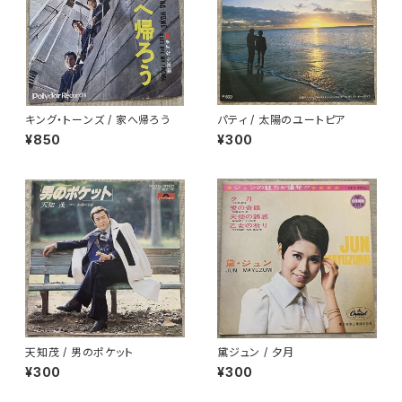
キング・トーンズ / 家へ帰ろう
パティ / 太陽のユートピア
¥850
¥300
天知茂 / 男のポケット
黛ジュン / 夕月
¥300
¥300