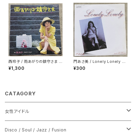
西玲子 / 雨あがりの鎮守さま プ
門あさ美 / Lonely Lonely H
ロモ
oney
¥1,300
¥300
CATAGORY
女性アイドル
シングル盤
Disco / Soul / Jazz / Fusion