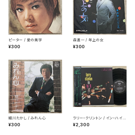
ピーター / 愛の美学
森進一 / 年上の女
¥300
¥300
細川たかし / みれん心
ラリー・クリントン / イン・ハイフ
ァイ
¥300
¥2,300