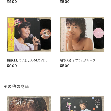
¥900
¥500
柏原よしえ / よしえのLOVE LO
堀ちえみ / プラムクリーク
VE CARNIVAL 柏原よしえコン
¥900
¥500
サート'82
その他の商品