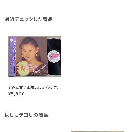
最近チェックした商品
安永亜衣 / 亜衣Love You プ
ロモ
¥5,800
同じカテゴリの商品