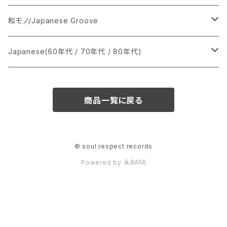
あ行
LP
シングル盤
和モノ/Japanese Groove
か行
A
CD
12インチ・シングル
シングル盤
Japanese(60年代 / 70年代 / 80年代)
さ行
B
8cmCDシングル
A
あ行
LP
LP
シングル盤
商品一覧に戻る
た行
C
B
か行
A
あ行
CD
な行
D
C
さ行
B
か行
A
© soul respect records
Powered by
は行
E
D
た行
C
さ行
B
ま行
F
E
な行
D
た行
C
や行
G
F
は行
E
な行