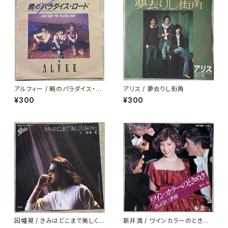
アルフィー / 暁のパラダイス・ロ
アリス / 夢去りし街角
ード
¥300
¥300
因幡晃 / きみはどこまで美しく
新井満 / ワインカラーのときめ