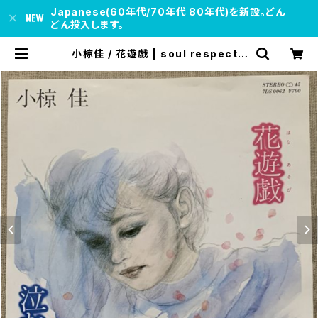
Japanese(60年代/70年代 80年代)を新設。どん
どん投入します。
小椋佳 / 花遊戯 | soul respect r
ecords