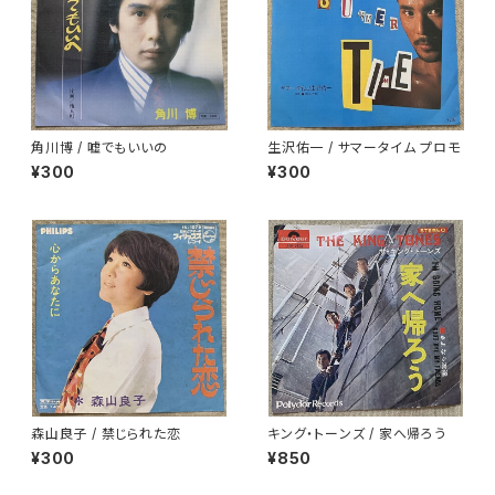
角川博 / 嘘でもいいの
生沢佑一 / サマータイム プロモ
¥300
¥300
森山良子 / 禁じられた恋
キング・トーンズ / 家へ帰ろう
¥300
¥850