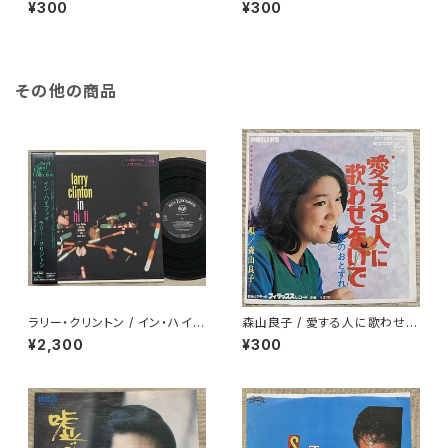
なるのか
き
¥300
¥300
その他の商品
ラリー・クリントン / イン・ハイフ
森山良子 / 愛する人に歌わせな
ァイ
いで
¥2,300
¥300