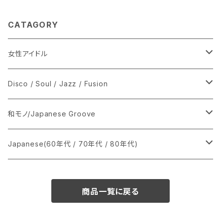
CATAGORY
女性アイドル
シングル盤
Disco / Soul / Jazz / Fusion
あ行
LP
シングル盤
和モノ/Japanese Groove
か行
A
CD
12インチ・シングル
シングル盤
Japanese(60年代 / 70年代 / 80年代)
さ行
B
8cmCDシングル
A
あ行
LP
LP
シングル盤
商品一覧に戻る
た行
C
B
か行
A
あ行
CD