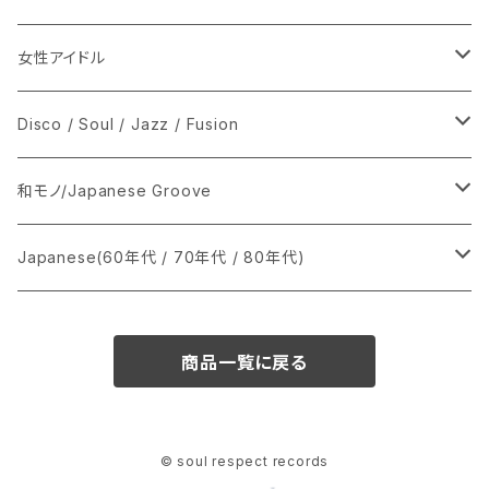
女性アイドル
シングル盤
Disco / Soul / Jazz / Fusion
あ行
LP
シングル盤
和モノ/Japanese Groove
か行
A
CD
12インチ・シングル
シングル盤
Japanese(60年代 / 70年代 / 80年代)
さ行
B
8cmCDシングル
A
あ行
LP
LP
シングル盤
商品一覧に戻る
た行
C
B
か行
A
あ行
CD
な行
D
C
さ行
B
か行
A
© soul respect records