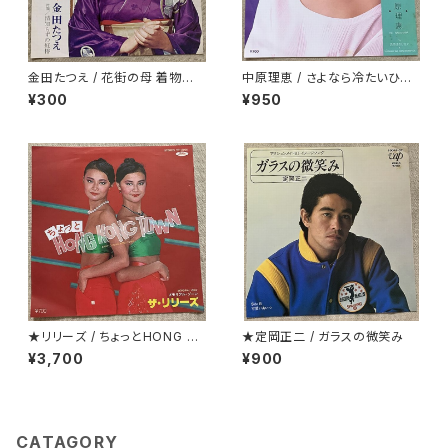
金田たつえ / 花街の母 着物ジャ
中原理恵 / さよなら冷たいひと
ケ
プロモ
¥300
¥950
★リリーズ / ちょっとHONG K
★定岡正二 / ガラスの微笑み
ONG TOWN
¥3,700
¥900
CATAGORY