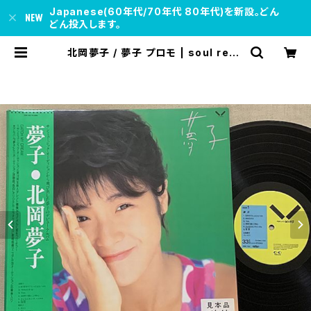
Japanese(60年代/70年代 80年代)を新設。どん
どん投入します。
北岡夢子 / 夢子 プロモ | soul resp
ect records