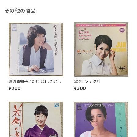
その他の商品
渡辺真知子 / たとえば…たとえ
黛ジュン / 夕月
ば
¥300
¥300