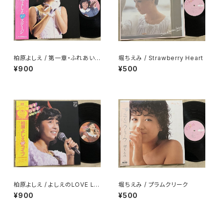
柏原よしえ / 第一章・ふれあい
堀ちえみ / Strawberry Heart
柏原よしえ オン・ステージ
¥900
¥500
柏原よしえ / よしえのLOVE LO
堀ちえみ / プラムクリーク
VE CARNIVAL 柏原よしえコン
¥900
¥500
サート'82