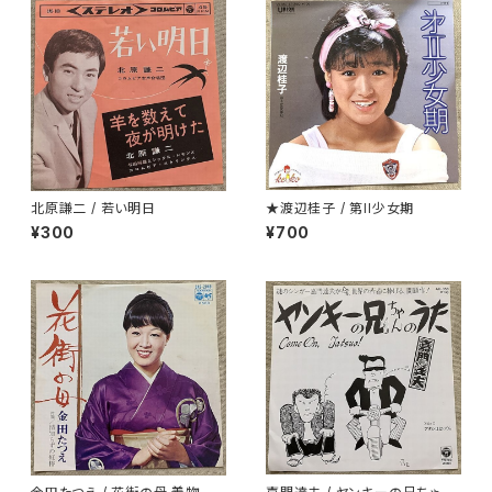
北原謙二 / 若い明日
★渡辺桂子 / 第II少女期
¥300
¥700