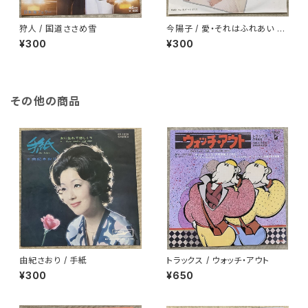
狩人 / 国道ささめ雪
今陽子 / 愛・それはふれあい 白
ラベル
¥300
¥300
その他の商品
由紀さおり / 手紙
トラックス / ウォッチ・アウト
¥300
¥650