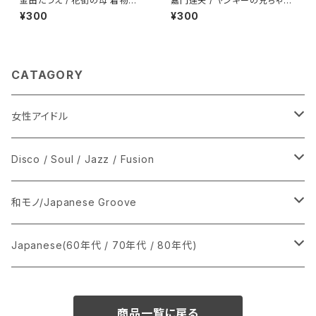
金田たつえ / 花街の母 着物ジャ
嘉門達夫 / ヤンキーの兄ちゃん
ケ
のうた
¥300
¥300
CATAGORY
女性アイドル
シングル盤
Disco / Soul / Jazz / Fusion
あ行
LP
シングル盤
和モノ/Japanese Groove
か行
A
CD
12インチ・シングル
シングル盤
Japanese(60年代 / 70年代 / 80年代)
さ行
B
8cmCDシングル
A
あ行
LP
LP
シングル盤
商品一覧に戻る