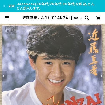
Japanese(60年代/70年代 80年代)を新設。どん
どん投入します。
近藤真彦 / ふられてBANZAI | soul
respect records