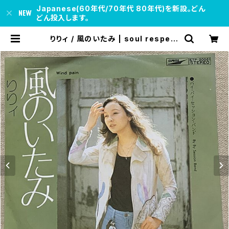
Japanese(60年代/70年代 80年代)を新設。どん
どん投入します。
りりィ / 風のいたみ | soul respect
records