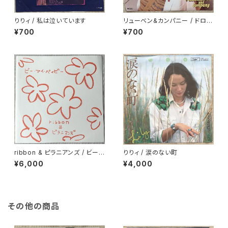
りりィ / 私は泣いています
リューベン&カンパニー / ドロッ
プ・アウト
¥700
¥700
ribbon & ピラニアンズ / ビー・
りりィ / 涙のない町
マイ・ベイビー
¥6,000
¥4,000
その他の商品