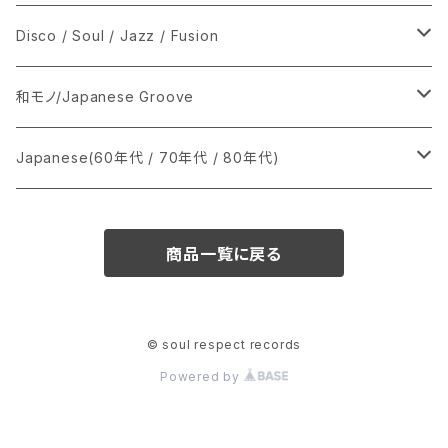
シングル盤
Disco / Soul / Jazz / Fusion
あ行
LP
シングル盤
和モノ/Japanese Groove
か行
A
CD
12インチ・シングル
シングル盤
Japanese(60年代 / 70年代 / 80年代)
さ行
B
8cmCDシングル
A
あ行
LP
LP
シングル盤
商品一覧に戻る
た行
C
B
か行
A
あ行
CD
な行
D
C
さ行
B
か行
A
© soul respect records
Powered by
は行
E
D
た行
C
さ行
B
ま行
F
E
な行
D
た行