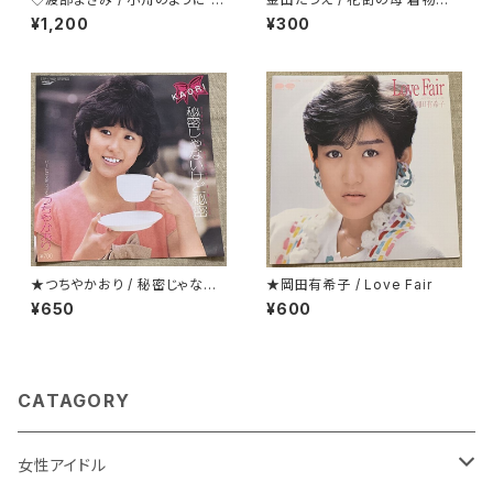
oving You
ケ
¥1,200
¥300
★つちやかおり / 秘密じゃない
★岡田有希子 / Love Fair
けど秘密
¥650
¥600
CATAGORY
女性アイドル