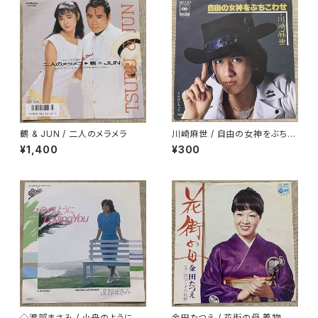
鶴 & JUN / 二人のメラメラ
川崎麻世 / 自由の女神をぶちこ
わせ
¥1,400
¥300
◇渡部まさみ / 小舟のように L
金田たつえ / 花街の母 着物ジャ