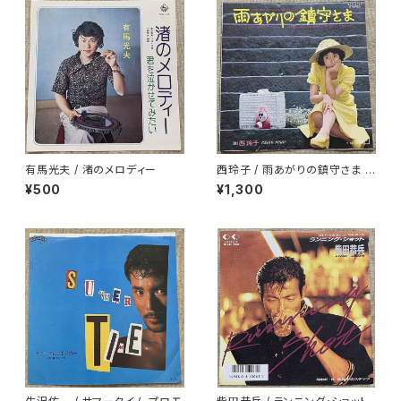
有馬光夫 / 渚のメロディー
西玲子 / 雨あがりの鎮守さま プ
ロモ
¥500
¥1,300