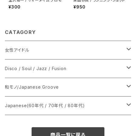
生沢佑一 / サマータイム プロモ
柴田恭兵 / ランニング・ショット
¥300
¥950
CATAGORY
女性アイドル
シングル盤
Disco / Soul / Jazz / Fusion
あ行
LP
シングル盤
和モノ/Japanese Groove
か行
A
CD
12インチ・シングル
シングル盤
Japanese(60年代 / 70年代 / 80年代)
さ行
B
8cmCDシングル
A
あ行
LP
LP
シングル盤
商品一覧に戻る