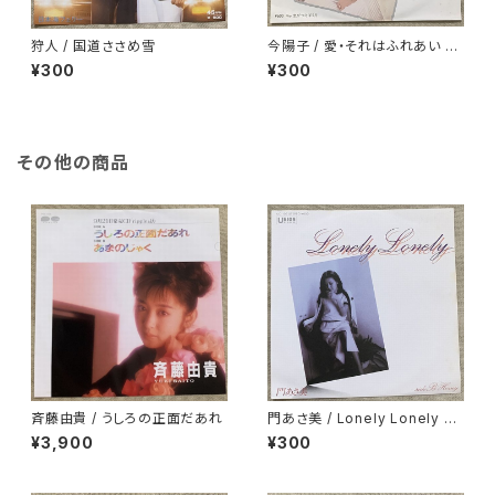
狩人 / 国道ささめ雪
今陽子 / 愛・それはふれあい 白
ラベル
¥300
¥300
その他の商品
斉藤由貴 / うしろの正面だあれ
門あさ美 / Lonely Lonely H
oney
¥3,900
¥300