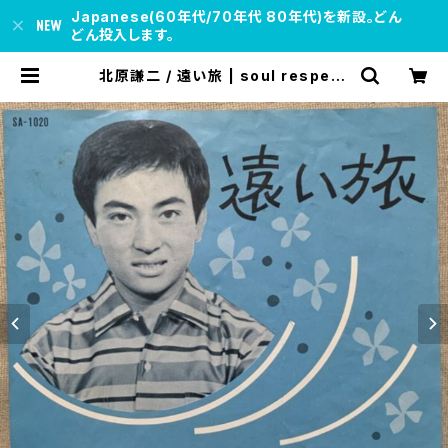
Japanese(60年代/70年代 80年代)を新設。どん
どん投入します。
北原謙二 / 遠い旅 | soul respect
records