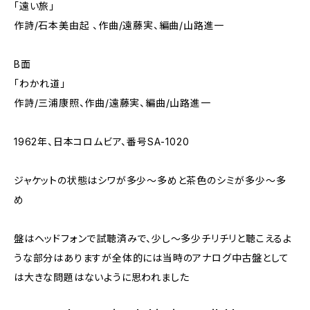
「遠い旅」
作詩/石本美由起 、作曲/遠藤実、編曲/山路進一
B面
「わかれ道」
作詩/三浦康照、作曲/遠藤実、編曲/山路進一
1962年、日本コロムビア、番号SA-1020
ジャケットの状態はシワが多少～多めと茶色のシミが多少～多
め
盤はヘッドフォンで試聴済みで、少し～多少チリチリと聴こえるよ
うな部分はありますが全体的には当時のアナログ中古盤として
は大きな問題はないように思われました