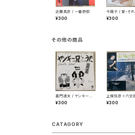
近藤真彦 / 一番野郎
今陽子 / 愛・そ
あい
¥300
¥300
その他の商品
嘉門達夫 / ヤンキーの
上條恒彦＋六文銭
兄ちゃんのうた
発の歌 -失なわ
¥300
¥300
を求めて-
CATAGORY