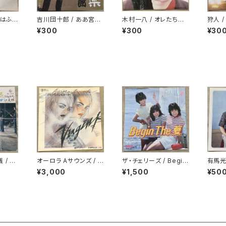
れはふれ
吉川団十郎 / ああ宮城
木村一八 / オレたちだ
狩人 
県
けの約束
¥300
¥300
¥30
 / 出
オーロラ Aサウンズ / バ
ザ・チェリーズ / Begin
有馬光
れた時
ージンロード
The 夏
ィー
¥3,000
¥1,500
¥50