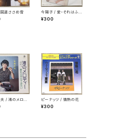
/ 国道ささめ雪
今陽子 / 愛・それはふれ
あい 白ラベル
0
¥300
夫 / 渚のメロデ
ピーナッツ / 情熱の花
0
¥300