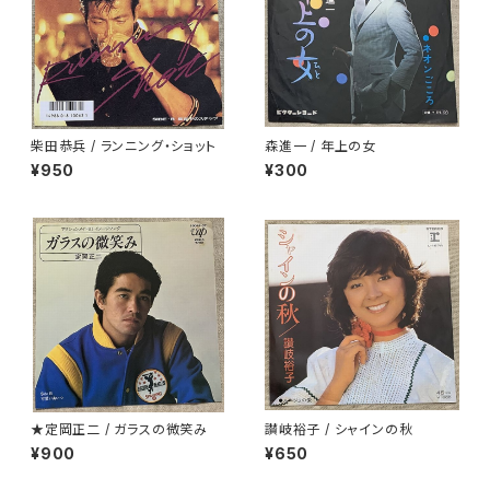
柴田恭兵 / ランニング・ショット
森進一 / 年上の女
¥950
¥300
★定岡正二 / ガラスの微笑み
讃岐裕子 / シャインの秋
¥900
¥650