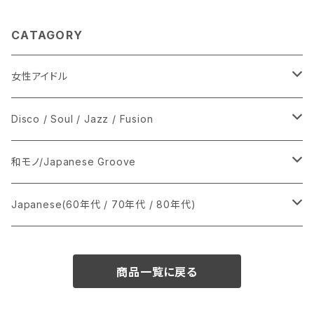
CATAGORY
女性アイドル
シングル盤
Disco / Soul / Jazz / Fusion
あ行
LP
シングル盤
和モノ/Japanese Groove
か行
A
CD
12インチ・シングル
シングル盤
Japanese(60年代 / 70年代 / 80年代)
さ行
B
8cmCDシングル
A
あ行
LP
LP
シングル盤
商品一覧に戻る
た行
C
B
か行
A
あ行
CD