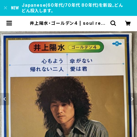
Japanese(60年代/70年代 80年代)を新設。どん
どん投入します。
井上陽水・ゴールデン4 | soul resp
ect records