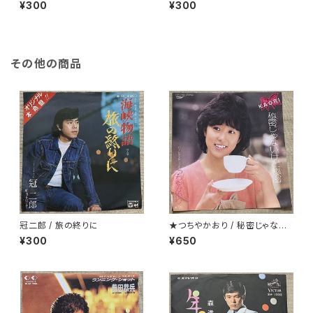
なるのか
き
¥300
¥300
その他の商品
冠二郎 / 旅の終りに
★つちやかおり / 秘密じゃない
けど秘密
¥300
¥650