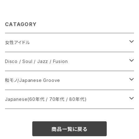
CATAGORY
女性アイドル
シングル盤
Disco / Soul / Jazz / Fusion
あ行
LP
シングル盤
和モノ/Japanese Groove
か行
A
CD
12インチ・シングル
シングル盤
Japanese(60年代 / 70年代 / 80年代)
さ行
B
8cmCDシングル
A
あ行
LP
LP
シングル盤
商品一覧に戻る
た行
C
B
か行
A
あ行
CD