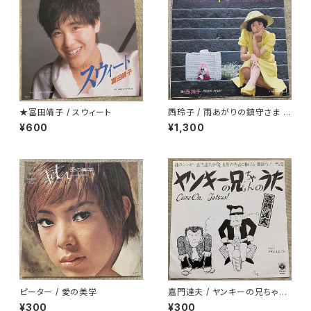
★冨田靖子 / スウィート
西玲子 / 雨あがりの鎮守さま プ
ロモ
¥600
¥1,300
ピーター / 愛の美学
嘉門達夫 / ヤンキーの兄ちゃん
のうた
¥300
¥300