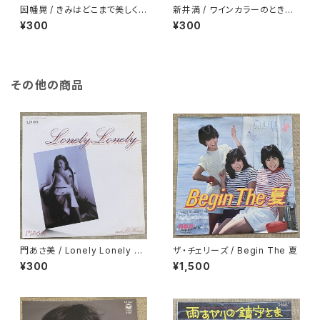
因幡晃 / きみはどこまで美しく
新井満 / ワインカラーのときめ
なるのか
き
¥300
¥300
その他の商品
門あさ美 / Lonely Lonely H
ザ・チェリーズ / Begin The 夏
oney
¥300
¥1,500