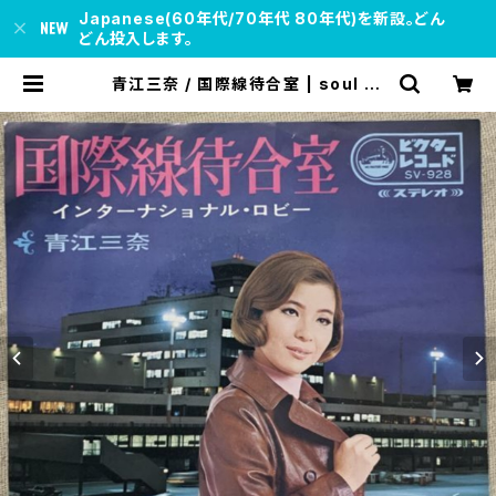
Japanese(60年代/70年代 80年代)を新設。どん
どん投入します。
青江三奈 / 国際線待合室 | soul re
spect records