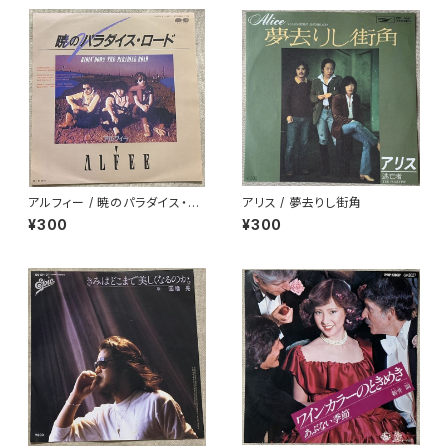
アルフィー / 暁のパラダイス・ロ
アリス / 夢去りし街角
ード
¥300
¥300