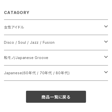
CATAGORY
女性アイドル
シングル盤
Disco / Soul / Jazz / Fusion
あ行
LP
シングル盤
和モノ/Japanese Groove
か行
A
CD
12インチ・シングル
シングル盤
Japanese(60年代 / 70年代 / 80年代)
さ行
B
8cmCDシングル
A
あ行
LP
LP
シングル盤
商品一覧に戻る
た行
C
B
か行
A
あ行
CD