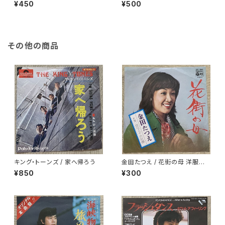
れ方
¥450
¥500
その他の商品
キング・トーンズ / 家へ帰ろう
金田たつえ / 花街の母 洋服ジャ
ケ
¥850
¥300