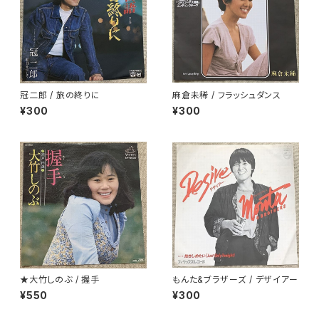
冠二郎 / 旅の終りに
麻倉未稀 / フラッシュダンス
¥300
¥300
★大竹しのぶ / 握手
もんた&ブラザーズ / デザイアー
¥550
¥300