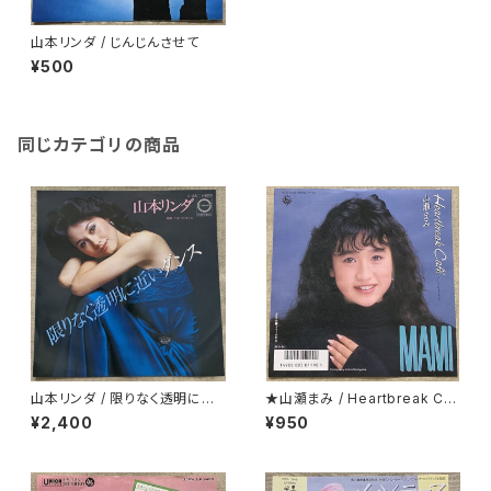
山本リンダ / じんじんさせて
¥500
同じカテゴリの商品
山本リンダ / 限りなく透明に近
★山瀬まみ / Heartbreak Caf
いダンス
e
¥2,400
¥950