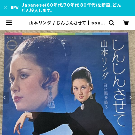
Japanese(60年代/70年代 80年代)を新設。どん
どん投入します。
山本リンダ / じんじんさせて | soul r
espect records