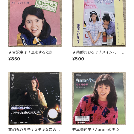
★吉沢京子 / 恋をするとき
★薬師丸ひろ子 / メイン・テーマ
クリアー盤
¥850
¥500
薬師丸ひろ子 / ステキな恋の忘
芳本美代子 / Auroraの少女