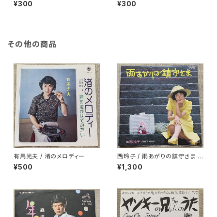
SUN -夏草の誘い
ン
¥300
¥300
その他の商品
有馬光夫 / 渚のメロディー
西玲子 / 雨あがりの鎮守さま プ
ロモ
¥500
¥1,300