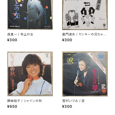
森進一 / 年上の女
嘉門達夫 / ヤンキーの兄ちゃん
のうた
¥300
¥300
讃岐裕子 / シャインの秋
雪村いづみ / 涙
¥650
¥300