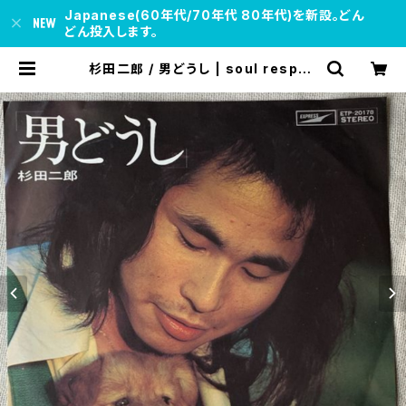
Japanese(60年代/70年代 80年代)を新設。どん
どん投入します。
杉田二郎 / 男どうし | soul respec
t records