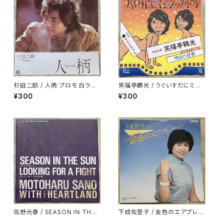
杉田二郎 / 人柄 プロモ 白ラベ
笑福亭鶴光 / うぐいすだにミュ
ル
ージックホール
¥300
¥300
佐野元春 / SEASON IN THE
下成佐登子 / 金色のエアプレー