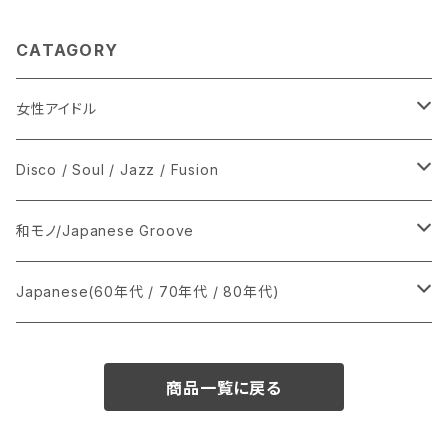
CATAGORY
女性アイドル
シングル盤
Disco / Soul / Jazz / Fusion
あ行
LP
シングル盤
和モノ/Japanese Groove
か行
A
CD
12インチ・シングル
シングル盤
Japanese(60年代 / 70年代 / 80年代)
さ行
B
8cmCDシングル
A
あ行
LP
LP
シングル盤
商品一覧に戻る
た行
C
B
か行
A
あ行
CD