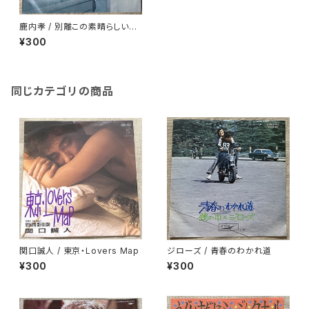
鹿内孝 / 別離この素晴らしい愛
の日に
¥300
同じカテゴリの商品
関口誠人 / 東京・Lovers Map
ジローズ / 青春のわかれ道
¥300
¥300