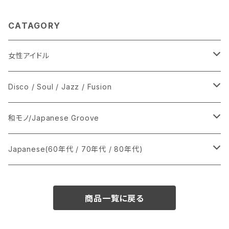
CATAGORY
女性アイドル
シングル盤
Disco / Soul / Jazz / Fusion
あ行
LP
シングル盤
和モノ/Japanese Groove
か行
A
CD
12インチ・シングル
シングル盤
Japanese(60年代 / 70年代 / 80年代)
さ行
B
8cmCDシングル
A
あ行
LP
LP
シングル盤
商品一覧に戻る
た行
C
B
か行
A
あ行
CD