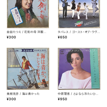
金田たつえ / 花街の母 洋服ジャ
タバレス / ゴースト・オブ・ラヴ
ケ
白ラベル
¥300
¥650
美樹克彦 / 海は青かった
中原理恵 / さよなら冷たいひと
プロモ
¥300
¥950