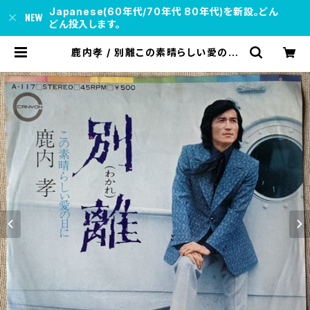
Japanese(60年代/70年代 80年代)を新設。どん
どん投入します。
鹿内孝 / 別離この素晴らしい愛の日
に | soul respect records