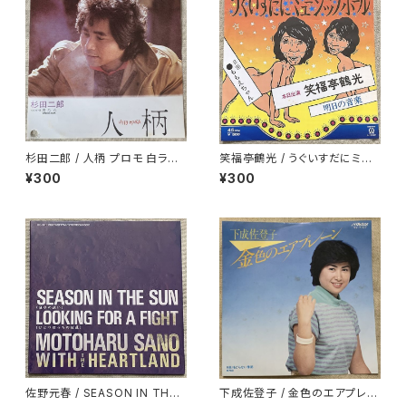
杉田二郎 / 人柄 プロモ 白ラベ
笑福亭鶴光 / うぐいすだにミュ
ル
ージックホール
¥300
¥300
佐野元春 / SEASON IN THE
下成佐登子 / 金色のエアプレー