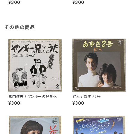
SUN -夏草の誘い
ン
¥300
¥300
その他の商品
嘉門達夫 / ヤンキーの兄ちゃん
狩人 / あずさ2号
のうた
¥300
¥300