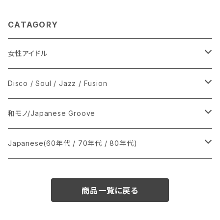
CATAGORY
女性アイドル
シングル盤
Disco / Soul / Jazz / Fusion
あ行
LP
シングル盤
和モノ/Japanese Groove
か行
A
CD
12インチ・シングル
シングル盤
Japanese(60年代 / 70年代 / 80年代)
さ行
B
8cmCDシングル
A
あ行
LP
LP
シングル盤
商品一覧に戻る
た行
C
B
か行
A
あ行
CD