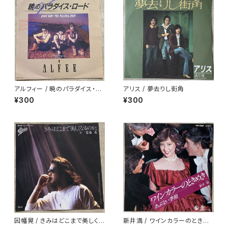
アルフィー / 暁のパラダイス・ロ
アリス / 夢去りし街角
ード
¥300
¥300
因幡晃 / きみはどこまで美しく
新井満 / ワインカラーのときめ