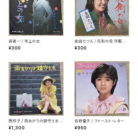
森進一 / 年上の女
金田たつえ / 花街の母 洋服ジャ
ケ
¥300
¥300
西玲子 / 雨あがりの鎮守さま プ
佐野量子 / ファースト・レター
ロモ
¥1,300
¥950