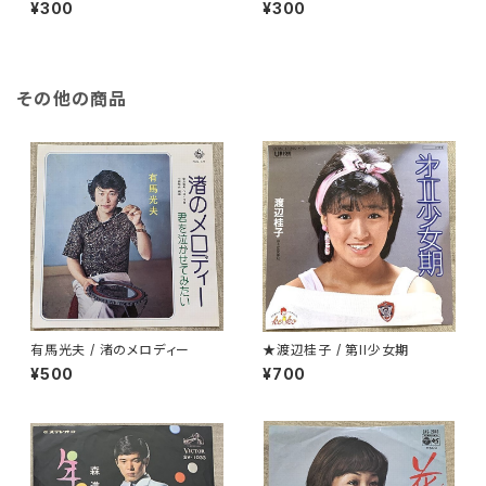
なるのか
き
¥300
¥300
その他の商品
有馬光夫 / 渚のメロディー
★渡辺桂子 / 第II少女期
¥500
¥700