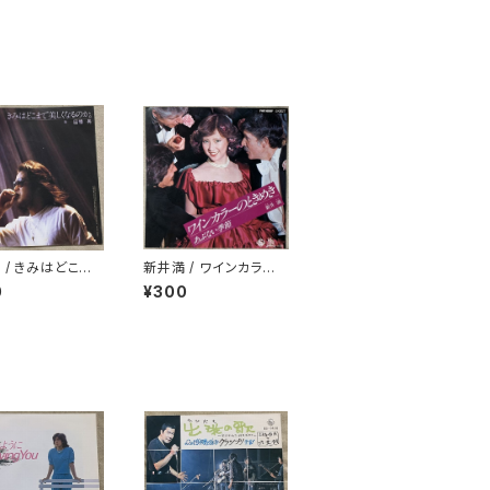
 / きみはどこま
新井満 / ワインカラー
くなるのか
のときめき
0
¥300