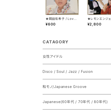
★岡田有希子 / Love
★レモンエンジェ
Fair
第一級恋愛罪
¥600
¥2,800
CATAGORY
女性アイドル
シングル盤
Disco / Soul / Jazz / Fusion
あ行
LP
シングル盤
和モノ/Japanese Groove
か行
A
CD
12インチ・シングル
シングル盤
Japanese(60年代 / 70年代 / 80年代)