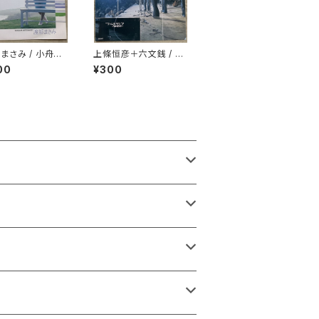
まさみ / 小舟の
上條恒彦＋六文銭 / 出
Loving You
発の歌 -失なわれた時
00
¥300
を求めて-