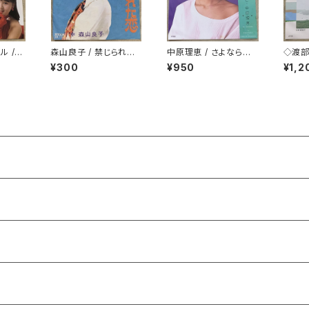
ル /
森山良子 / 禁じられた
中原理恵 / さよなら冷
◇渡部
恋
たいひと プロモ
ように 
¥300
¥950
¥1,2