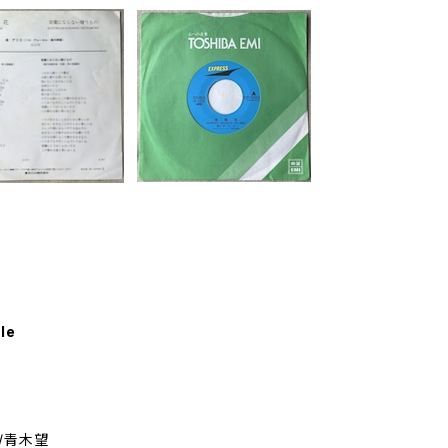
le
/青木望