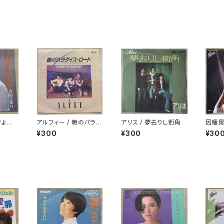
でよけ
アルフィー / 暁のパラダ
アリス / 夢去りし街角
因幡晃
イス・ロード
で美し
¥300
¥300
¥30