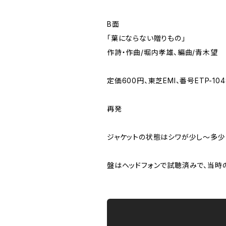
B面
「葉にならない贈りもの」
作詩・作曲/堀内孝雄、編曲/青木望
定価600円、東芝EMI、番号ETP-104
再発
ジャケットの状態はシワが少し～多
盤はヘッドフォンで試聴済みで、当時