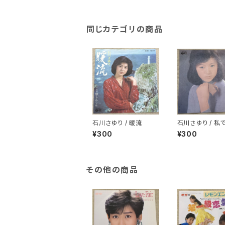
同じカテゴリの商品
石川さゆり / 暖流
石川さゆり / 私
れば
¥300
¥300
その他の商品