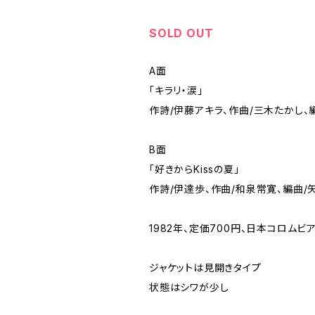
SOLD OUT
A面
「キラリ・涙」
作詩/伊藤アキラ、作曲/三木たかし、
B面
「好きからKissの夏」
作詩/伊達歩、作曲/和泉常寛、編曲/
1982年、定価700円、日本コロムビア、
ジャケットは見開きタイプ
状態はシワが少し