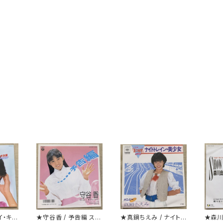
イ・キラ
★守谷香 / 予告編 ステ
★真鍋ちえみ / ナイトレ
★森川