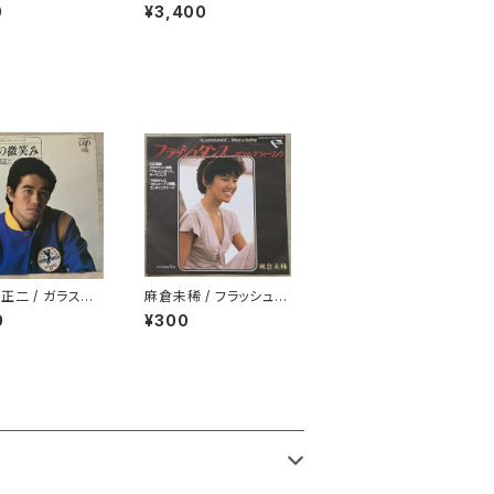
愛をこめて
0
¥3,400
正二 / ガラスの
麻倉未稀 / フラッシュダ
み
ンス
0
¥300