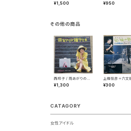
ック
ー
¥1,500
¥950
その他の商品
西玲子 / 雨あがりの鎮
上條恒彦＋六文銭
守さま プロモ
発の歌 -失なわ
¥1,300
¥300
を求めて-
CATAGORY
女性アイドル