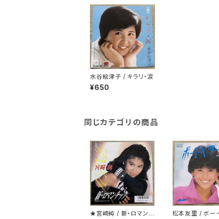
水谷絵津子 / キラリ・涙
¥650
同じカテゴリの商品
★宮崎純 / 新・ロマンチ
松本友里 / ボー