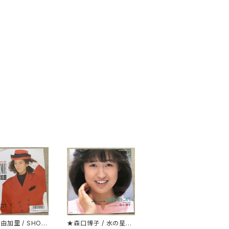
由加里 / SHOW
★森口博子 / 水の星へ