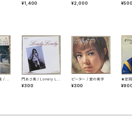
ッカー付
イン・美少女 プロモ
ME
¥1,400
¥2,000
¥50
 / 出
門あさ美 / Lonely Lo
ピーター / 愛の美学
★定岡
れた時
nely Honey
微笑
¥300
¥300
¥90