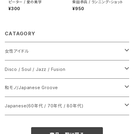
ピーター / 愛の美学
柴田恭兵 / ランニング・ショット
¥300
¥950
CATAGORY
女性アイドル
シングル盤
Disco / Soul / Jazz / Fusion
あ行
LP
シングル盤
和モノ/Japanese Groove
か行
A
CD
12インチ・シングル
シングル盤
Japanese(60年代 / 70年代 / 80年代)
さ行
B
8cmCDシングル
A
あ行
LP
LP
シングル盤