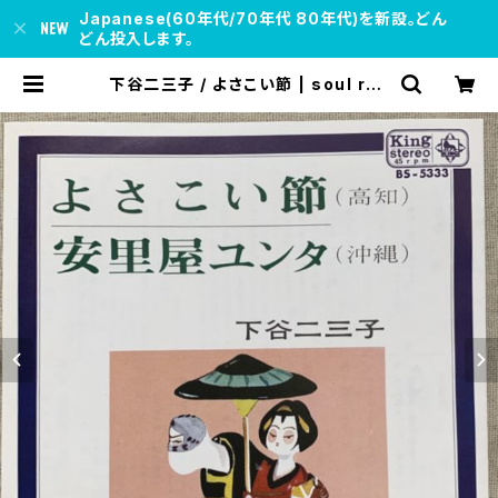
Japanese(60年代/70年代 80年代)を新設。どん
どん投入します。
下谷二三子 / よさこい節 | soul res
pect records