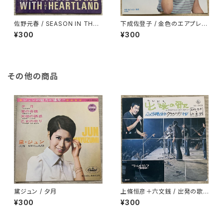
佐野元春 / SEASON IN THE
下成佐登子 / 金色のエアプレー
SUN -夏草の誘い
ン
¥300
¥300
その他の商品
黛ジュン / 夕月
上條恒彦＋六文銭 / 出発の歌 -
失なわれた時を求めて-
¥300
¥300