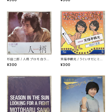
杉田二郎 / 人柄 プロモ 白ラベ
笑福亭鶴光 / うぐいすだにミュ
ル
ージックホール
¥300
¥300