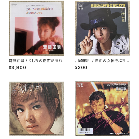
斉藤由貴 / うしろの正面だあれ
川崎麻世 / 自由の女神をぶちこ
わせ
¥3,900
¥300