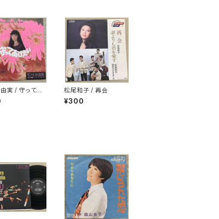
由実 / 守ってあ
松尾和子 / 再会
0
¥300