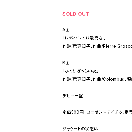
SOLD OUT
A面
「レディ・レイは最高さ!」
作詩/竜真知子、作曲/Pierre Gros
B面
「ひとりぼっちの夜」
作詩/竜真知子、作曲/Colombus、
デビュー盤
定価500円、ユニオン～テイチク、番号
ジャケットの状態は