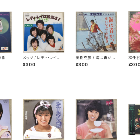
る都
メッツ / レディ・レイは
美樹克彦 / 海は青かっ
松任谷
最高さ
た
げたい
¥300
¥300
¥30