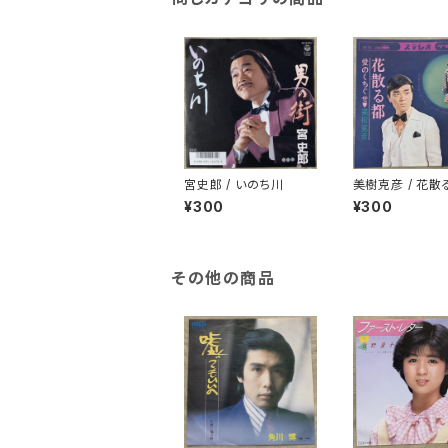
宮史郎 / いのち川
美樹克彦 / 花散
¥300
¥300
その他の商品