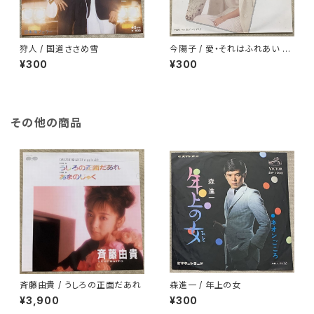
狩人 / 国道ささめ雪
今陽子 / 愛・それはふれあい 白
ラベル
¥300
¥300
その他の商品
斉藤由貴 / うしろの正面だあれ
森進一 / 年上の女
¥3,900
¥300