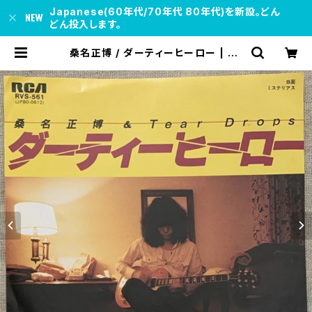
Japanese(60年代/70年代 80年代)を新設。どん
どん投入します。
桑名正博 / ダーティーヒーロー | so
ul respect records