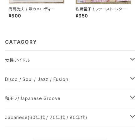
有馬光夫 / 渚のメロディー
佐野量子 / ファースト・レター
¥500
¥950
CATAGORY
女性アイドル
シングル盤
Disco / Soul / Jazz / Fusion
あ行
LP
シングル盤
和モノ/Japanese Groove
か行
A
CD
12インチ・シングル
シングル盤
Japanese(60年代 / 70年代 / 80年代)
さ行
B
8cmCDシングル
A
あ行
LP
LP
シングル盤