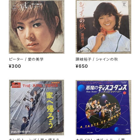
ピーター / 愛の美学
讃岐裕子 / シャインの秋
¥300
¥650