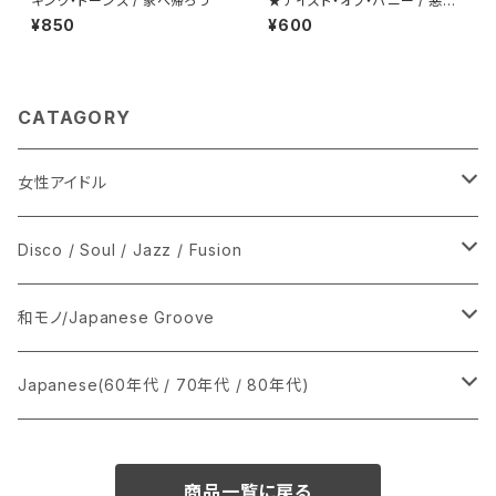
キング・トーンズ / 家へ帰ろう
★テイスト・オブ・ハニー / 悪魔
のディスコ・ダンス
¥850
¥600
CATAGORY
女性アイドル
シングル盤
Disco / Soul / Jazz / Fusion
あ行
LP
シングル盤
和モノ/Japanese Groove
か行
A
CD
12インチ・シングル
シングル盤
Japanese(60年代 / 70年代 / 80年代)
さ行
B
8cmCDシングル
A
あ行
LP
LP
シングル盤
商品一覧に戻る