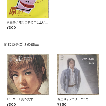
原由子 / 恋はご多忙申し上げま
す
¥300
同じカテゴリの商品
ピーター / 愛の美学
堀江淳 / メモリーグラス
¥300
¥300