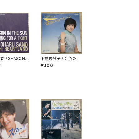
 / SEASON I
下成佐登子 / 金色のエ
E SUN -夏草の
アプレーン
0
¥300