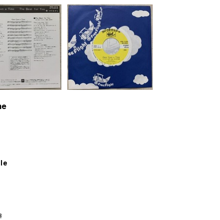
me
le
幸