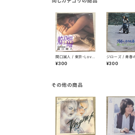
同じカテゴリの商品
関口誠人 / 東京・Love
ジローズ / 青春
rs Map
れ道
¥300
¥300
その他の商品