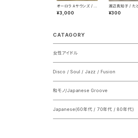
オーロラ Aサウンズ / バ
渡辺真知子 / た
ージンロード
ば…たとえば
¥3,000
¥300
CATAGORY
女性アイドル
シングル盤
Disco / Soul / Jazz / Fusion
あ行
LP
シングル盤
和モノ/Japanese Groove
か行
A
CD
12インチ・シングル
シングル盤
Japanese(60年代 / 70年代 / 80年代)
さ行
B
8cmCDシングル
A
あ行
LP
LP
シングル盤