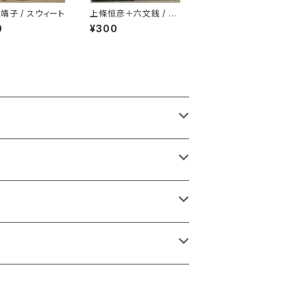
靖子 / スウィート
上條恒彦＋六文銭 / 出
発の歌 -失なわれた時
0
¥300
を求めて-