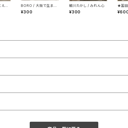
とえ
BORO / 大阪で生まれ
細川たかし / みれん心
★冨田
た女
¥300
¥300
¥60