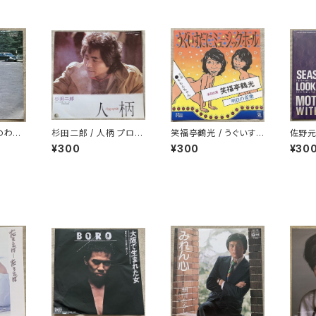
のわか
杉田二郎 / 人柄 プロモ
笑福亭鶴光 / うぐいす
佐野元春
白ラベル
だにミュージックホール
N TH
¥300
¥300
¥30
誘い