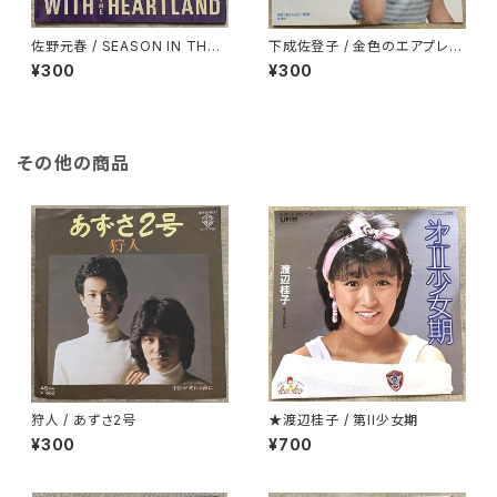
佐野元春 / SEASON IN THE
下成佐登子 / 金色のエアプレー
SUN -夏草の誘い
ン
¥300
¥300
その他の商品
狩人 / あずさ2号
★渡辺桂子 / 第II少女期
¥300
¥700