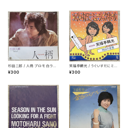
杉田二郎 / 人柄 プロモ 白ラベ
笑福亭鶴光 / うぐいすだにミュ
ル
ージックホール
¥300
¥300