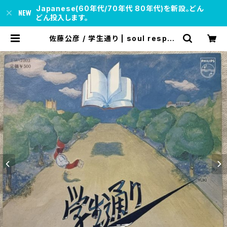
Japanese(60年代/70年代 80年代)を新設。どん
どん投入します。
佐藤公彦 / 学生通り | soul respec
t records