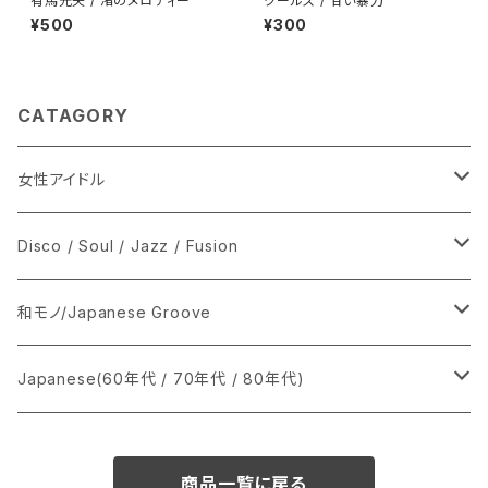
有馬光夫 / 渚のメロディー
クールス / 甘い暴力
¥500
¥300
CATAGORY
女性アイドル
シングル盤
Disco / Soul / Jazz / Fusion
あ行
LP
シングル盤
和モノ/Japanese Groove
か行
A
CD
12インチ・シングル
シングル盤
Japanese(60年代 / 70年代 / 80年代)
さ行
B
8cmCDシングル
A
あ行
LP
LP
シングル盤
商品一覧に戻る