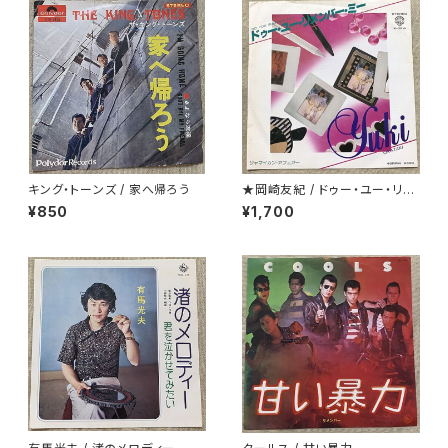
キング・トーンズ / 家へ帰ろう
★岡崎友紀 / ドゥー・ユー・リメ
ンバー・ミー
¥850
¥1,700