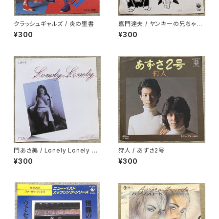
クラッシュギャルズ / 炎の聖書
嘉門達夫 / ヤンキーの兄ちゃん
のうた
¥300
¥300
門あさ美 / Lonely Lonely H
狩人 / あずさ2号
oney
¥300
¥300