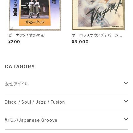
ピーナッツ / 情熱の花
オーロラ Aサウンズ / バージン
ロード
¥300
¥3,000
CATAGORY
女性アイドル
シングル盤
Disco / Soul / Jazz / Fusion
あ行
LP
シングル盤
和モノ/Japanese Groove