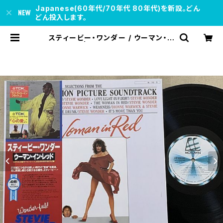
Japanese(60年代/70年代 80年代)を新設。どん
どん投入します。
スティービー・ワンダー / ウーマン・イ
ン・レッド | soul respect record
s