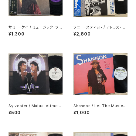
サミー・ケイ / ミュージック・フォ
ソニー・スティット / アトラス・ブ
ー・ダンシング
ルース・ブロー！・アンド・バラー
¥1,300
¥2,800
ド
Sylvester / Mutual Attracti
Shannon / Let The Music P
on
lay
¥500
¥1,000