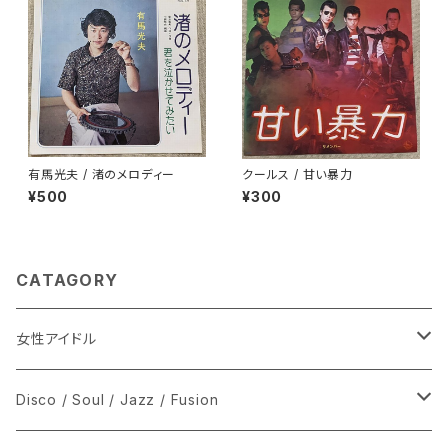
有馬光夫 / 渚のメロディー
クールス / 甘い暴力
¥500
¥300
CATAGORY
女性アイドル
シングル盤
Disco / Soul / Jazz / Fusion