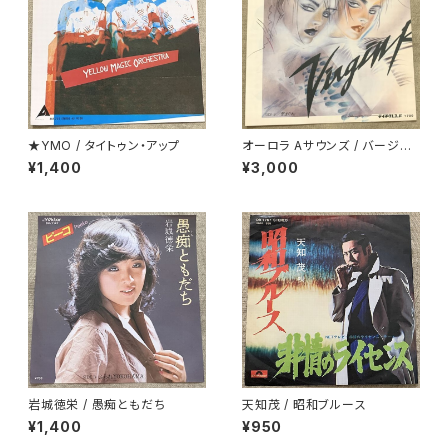
★YMO / タイトゥン・アップ
オーロラ Aサウンズ / バージン
ロード
¥1,400
¥3,000
岩城徳栄 / 愚痴ともだち
天知茂 / 昭和ブルース
¥1,400
¥950