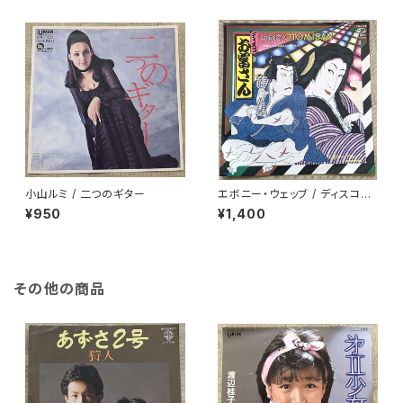
小山ルミ / 二つのギター
エボニー・ウェッブ / ディスコお
富さん
¥950
¥1,400
その他の商品