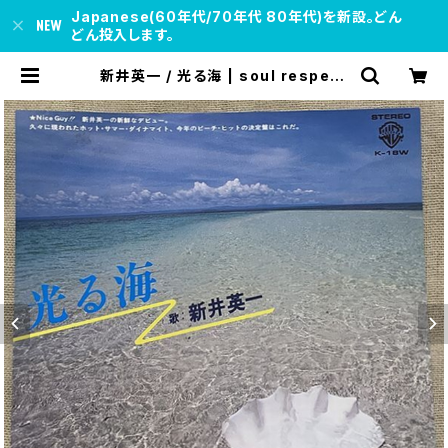
Japanese(60年代/70年代 80年代)を新設。どん
どん投入します。
新井英一 / 光る海 | soul respect
records