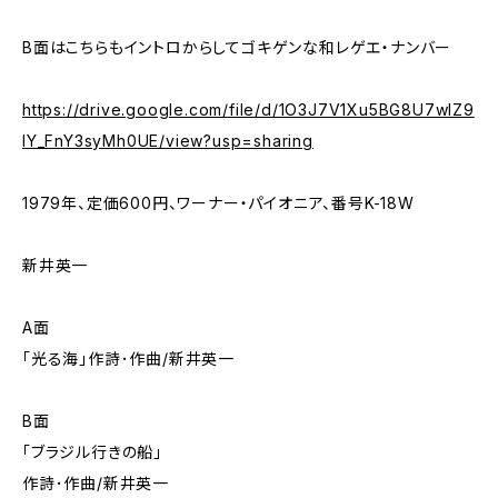
B面はこちらもイントロからしてゴキゲンな和レゲエ・ナンバー
https://drive.google.com/file/d/1O3J7V1Xu5BG8U7wIZ9
IY_FnY3syMh0UE/view?usp=sharing
1979年、定価600円、ワーナー・パイオニア、番号K-18W
新井英一
A面
「光る海」作詩･作曲/新井英一
B面
「ブラジル行きの船」
作詩･作曲/新井英一