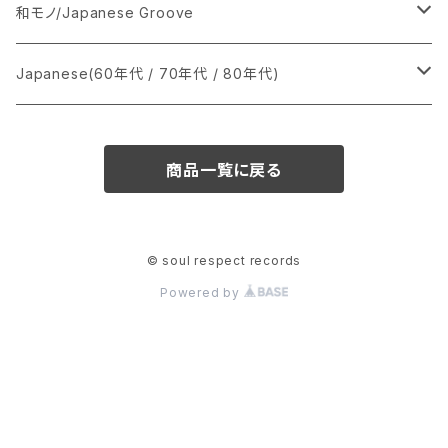
あ行
LP
シングル盤
和モノ/Japanese Groove
か行
A
CD
12インチ・シングル
シングル盤
Japanese(60年代 / 70年代 / 80年代)
さ行
B
8cmCDシングル
A
あ行
LP
LP
シングル盤
商品一覧に戻る
た行
C
B
か行
A
あ行
CD
な行
D
C
さ行
B
か行
A
© soul respect records
Powered by
は行
E
D
た行
C
さ行
B
ま行
F
E
な行
D
た行
C
や行
G
F
は行
E
な行
D