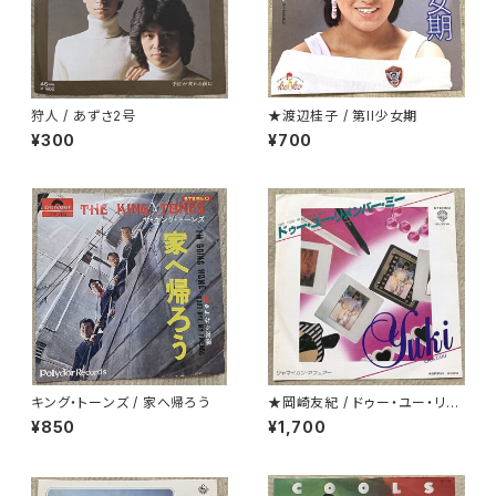
狩人 / あずさ2号
★渡辺桂子 / 第II少女期
¥300
¥700
キング・トーンズ / 家へ帰ろう
★岡崎友紀 / ドゥー・ユー・リメ
ンバー・ミー
¥850
¥1,700