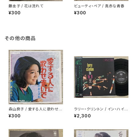
藤圭子 / 花は流れて
ビューティ・ペア / 真赤な青春
¥300
¥300
その他の商品
森山良子 / 愛する人に歌わせな
ラリー・クリントン / イン・ハイフ
いで
ァイ
¥300
¥2,300