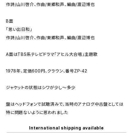
作詩/山川啓介、作曲/東郷和声、編曲/渡辺博也
B面
「思い出日和」
作詩/山川啓介、作曲/東郷和声、編曲/渡辺博也
A面はTBS系テレビドラマ「アヒル大合唱」主題歌
1978年、定価600円、クラウン、番号ZP-42
ジャケットの状態はシワが少し～多少
盤はヘッドフォンで試聴済みで、当時のアナログ中古盤としては
特に問題ないように思われました
International shipping available