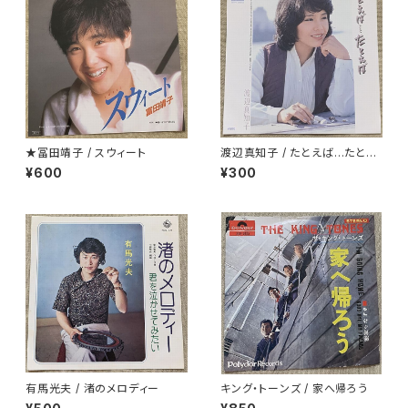
★冨田靖子 / スウィート
渡辺真知子 / たとえば…たとえ
ば
¥600
¥300
有馬光夫 / 渚のメロディー
キング・トーンズ / 家へ帰ろう