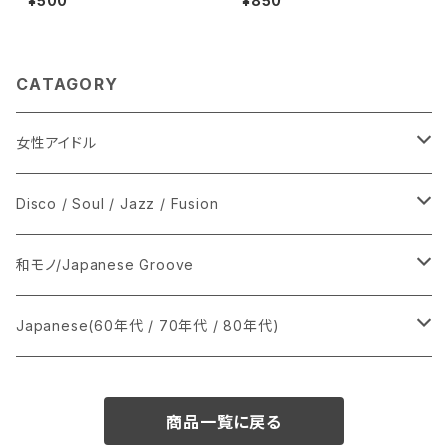
¥500
¥850
CATAGORY
女性アイドル
シングル盤
Disco / Soul / Jazz / Fusion
あ行
LP
シングル盤
和モノ/Japanese Groove
か行
A
CD
12インチ・シングル
シングル盤
Japanese(60年代 / 70年代 / 80年代)
さ行
B
8cmCDシングル
A
あ行
LP
LP
シングル盤
商品一覧に戻る
た行
C
B
か行
A
あ行
CD