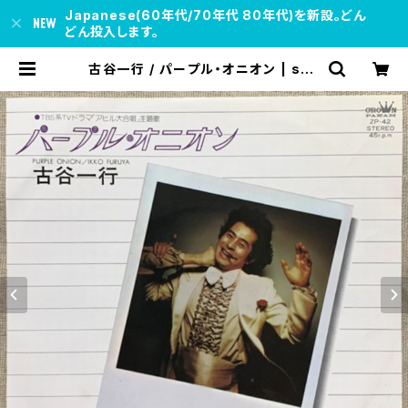
Japanese(60年代/70年代 80年代)を新設。どん
どん投入します。
古谷一行 / パープル・オニオン | sou
l respect records