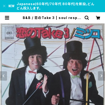
Japanese(60年代/70年代 80年代)を新設。どん
どん投入します。
B&B / 恋のTake 3 | soul respec
t records