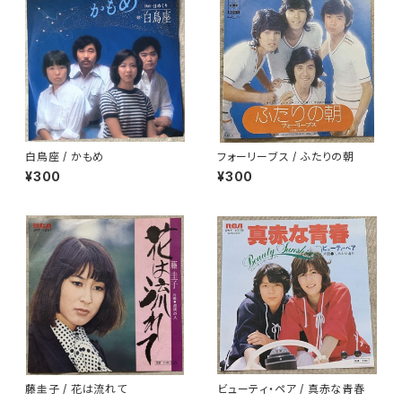
白鳥座 / かもめ
フォーリーブス / ふたりの朝
¥300
¥300
藤圭子 / 花は流れて
ビューティ・ペア / 真赤な青春