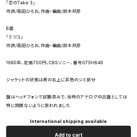
「恋のTake 3」
作詩/高田ひろお、作曲・編曲/鈴木邦彦
B面
「ミツコ」
作詩/高田ひろお、作曲・編曲/鈴木邦彦
1980年、定価700円、CBSソニー、番号07SH846
ジャケットの状態は表の右上に茶色のシミ部分
盤はヘッドフォンで試聴済みで、当時のアナログ中古盤としては
特に問題ないように思われました
International shipping available
Add to cart