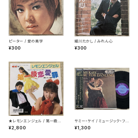
ピーター / 愛の美学
細川たかし / みれん心
¥300
¥300
★レモンエンジェル / 第一級恋
サミー・ケイ / ミュージック・フォ
愛罪
ー・ダンシング
¥2,800
¥1,300