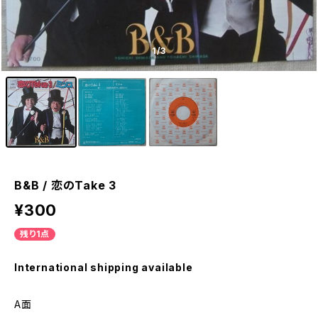
1
/3
B&B / 恋のTake 3
¥300
残り1点
International shipping available
A面