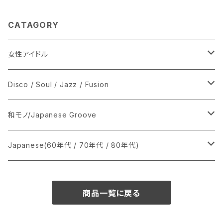
CATAGORY
女性アイドル
シングル盤
Disco / Soul / Jazz / Fusion
あ行
LP
シングル盤
和モノ/Japanese Groove
か行
A
CD
12インチ・シングル
シングル盤
Japanese(60年代 / 70年代 / 80年代)
さ行
B
8cmCDシングル
A
あ行
LP
LP
シングル盤
商品一覧に戻る
た行
C
B
か行
A
あ行
CD