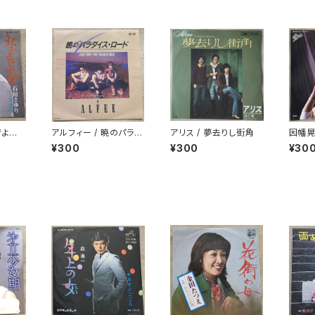
でよけ
アルフィー / 暁のパラダ
アリス / 夢去りし街角
因幡晃
イス・ロード
で美し
¥300
¥300
¥30