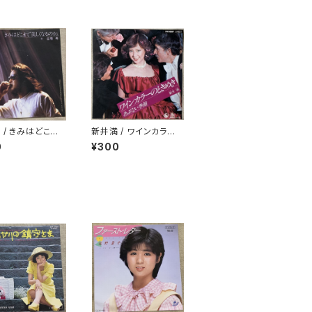
 / きみはどこま
新井満 / ワインカラー
くなるのか
のときめき
0
¥300