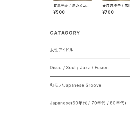
有馬光夫 / 渚のメロデ
★渡辺桂子 / 第I
ィー
期
¥500
¥700
CATAGORY
女性アイドル
シングル盤
Disco / Soul / Jazz / Fusion
あ行
LP
シングル盤
和モノ/Japanese Groove
か行
A
CD
12インチ・シングル
シングル盤
Japanese(60年代 / 70年代 / 80年代)
さ行
B
8cmCDシングル
A
あ行
LP
LP
シングル盤