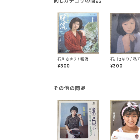
同じカテゴリの商品
石川さゆり / 暖流
石川さゆり / 私
れば
¥300
¥300
その他の商品