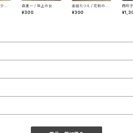
I少女
森進一 / 年上の女
金田たつえ / 花街の母
西玲子
洋服ジャケ
守さま
¥300
¥300
¥1,3