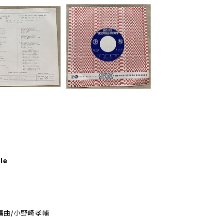
le
編曲/小野崎孝輔