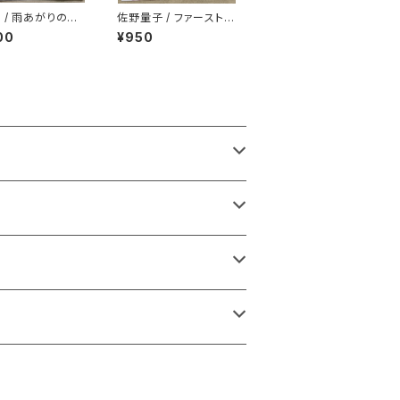
 / 雨あがりの鎮
佐野量子 / ファースト・
 プロモ
レター
00
¥950