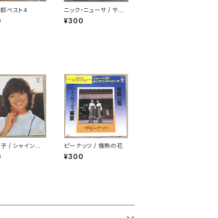
郎ベスト4
ニック・ニューサ / サチ
コ
0
¥300
子 / シャインの
ピーナッツ / 情熱の花
0
¥300