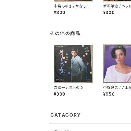
中島みゆき / かなしみ
新沼謙治 / ヘッ
笑い
¥300
¥300
その他の商品
森進一 / 年上の女
中原理恵 / さよ
たいひと プロモ
¥300
¥950
CATAGORY