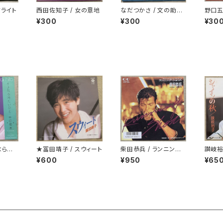
ドライト
西田佐知子 / 女の意地
なだつかさ / 文の助茶
野口五
屋の思い出
¥300
¥300
¥30
なら冷
★冨田靖子 / スウィート
柴田恭兵 / ランニング・
讃岐裕
ショット
秋
¥600
¥950
¥65