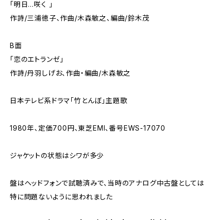
「明日…咲く 」
作詩/三浦徳子、作曲/木森敏之、編曲/鈴木茂
B面
「恋のエトランゼ」
作詩/丹羽しげお、作曲・編曲/木森敏之
日本テレビ系ドラマ「竹とんぼ」主題歌
1980年、定価700円、東芝EMI、番号EWS-17070
ジャケットの状態はシワが多少
盤はヘッドフォンで試聴済みで、当時のアナログ中古盤としては
特に問題ないように思われました