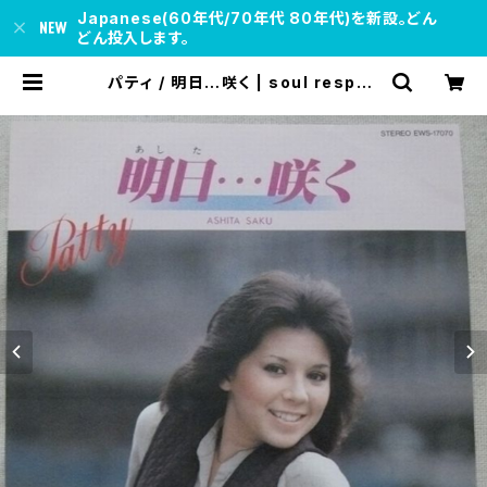
Japanese(60年代/70年代 80年代)を新設。どん
どん投入します。
パティ / 明日…咲く | soul respec
t records