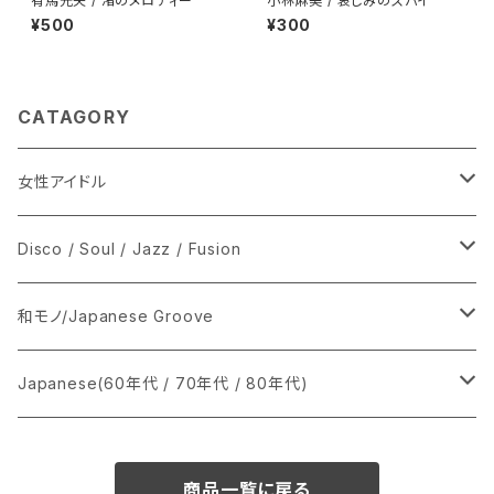
有馬光夫 / 渚のメロディー
小林麻美 / 哀しみのスパイ
¥500
¥300
CATAGORY
女性アイドル
シングル盤
Disco / Soul / Jazz / Fusion
あ行
LP
シングル盤
和モノ/Japanese Groove
か行
A
CD
12インチ・シングル
シングル盤
Japanese(60年代 / 70年代 / 80年代)
さ行
B
8cmCDシングル
A
あ行
LP
LP
シングル盤
商品一覧に戻る