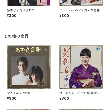
藤圭子 / 花は流れて
ビューティ・ペア / 真赤な青春
¥300
¥300
その他の商品
狩人 / あずさ2号
金田たつえ / 花街の母 着物ジャ
ケ
¥300
¥300