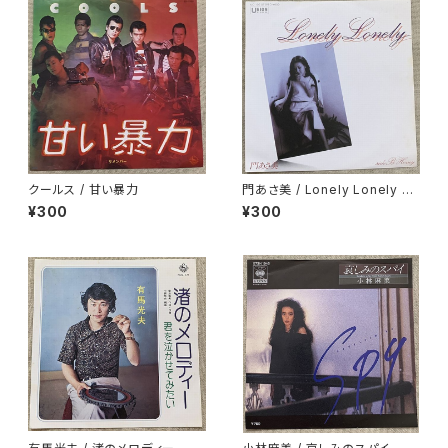
クールス / 甘い暴力
門あさ美 / Lonely Lonely H
oney
¥300
¥300