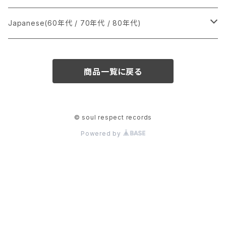
か行
A
CD
12インチ・シングル
シングル盤
Japanese(60年代 / 70年代 / 80年代)
さ行
B
8cmCDシングル
A
あ行
LP
LP
シングル盤
商品一覧に戻る
た行
C
B
か行
A
あ行
CD
な行
D
C
さ行
B
か行
A
© soul respect records
Powered by
は行
E
D
た行
C
さ行
B
ま行
F
E
な行
D
た行
C
や行
G
F
は行
E
な行
D
ら行
H
G
ま行