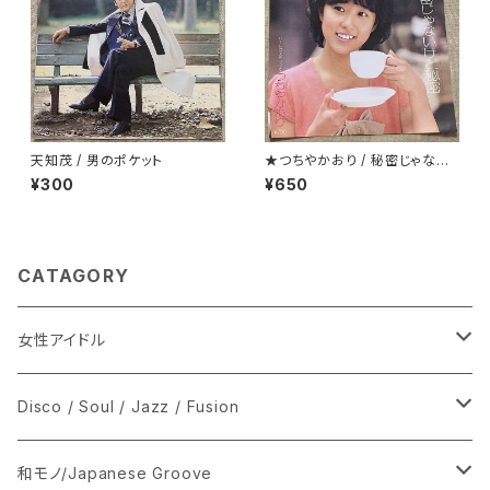
天知茂 / 男のポケット
★つちやかおり / 秘密じゃない
けど秘密
¥300
¥650
CATAGORY
女性アイドル
シングル盤
Disco / Soul / Jazz / Fusion
あ行
LP
シングル盤
和モノ/Japanese Groove