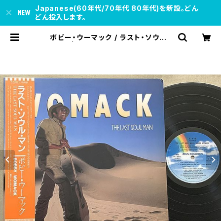
Japanese(60年代/70年代 80年代)を新設。どん
どん投入します。
ボビー・ウーマック / ラスト・ソウル・
マン | soul respect records