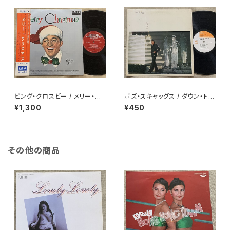
ビング・クロスビー / メリー・ク
ボズ・スキャッグス / ダウン・トゥ
リスマス
ー・ゼン・レフト
¥1,300
¥450
その他の商品