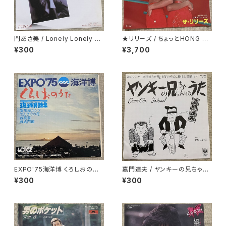
門あさ美 / Lonely Lonely H
★リリーズ / ちょっとHONG K
oney
ONG TOWN
¥300
¥3,700
EXPO'75海洋博 くろしおのう
嘉門達夫 / ヤンキーの兄ちゃん
た 琉球民謡集
のうた
¥300
¥300