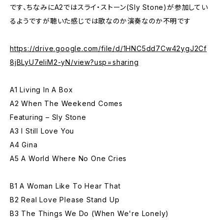
です、ちなみにA2ではスライ・ストーン(Sly Stone)が参加してい
るようですが聴いた感じでは歌なのか演奏なのか不明です
https://drive.google.com/file/d/1HNC5dd7Cw42ygJ2Cf
8jBLyU7eliM2-yN/view?usp=sharing
A1 Living In A Box
A2 When The Weekend Comes
Featuring – Sly Stone
A3 I Still Love You
A4 Gina
A5 A World Where No One Cries
B1 A Woman Like To Hear That
B2 Real Love Please Stand Up
B3 The Things We Do (When We're Lonely)