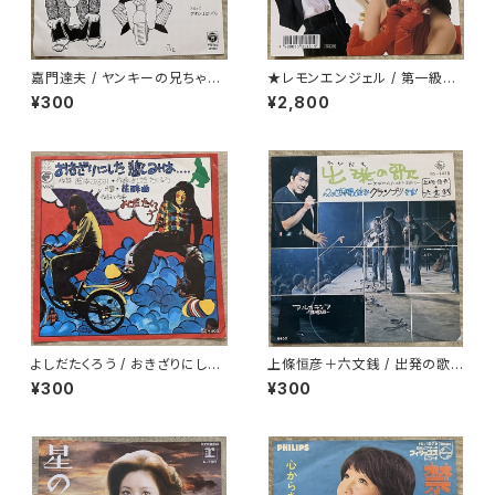
嘉門達夫 / ヤンキーの兄ちゃん
★レモンエンジェル / 第一級恋
のうた
愛罪
¥300
¥2,800
よしだたくろう / おきざりにした
上條恒彦＋六文銭 / 出発の歌 -
悲しみは
失なわれた時を求めて-
¥300
¥300