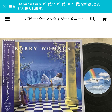
Japanese(60年代/70年代 80年代)を新設。どん
どん投入します。
ボビー・ウーマック / ソー・メニー・リ
ヴァーズ | soul respect records