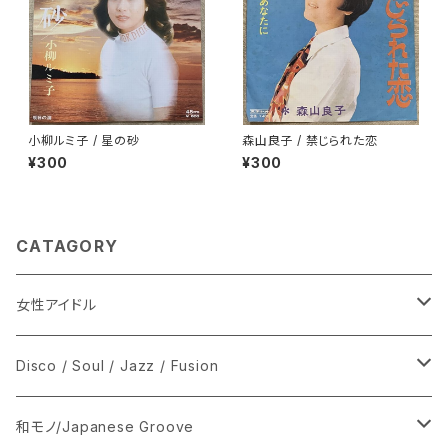
小柳ルミ子 / 星の砂
森山良子 / 禁じられた恋
¥300
¥300
CATAGORY
女性アイドル
シングル盤
Disco / Soul / Jazz / Fusion
あ行
LP
シングル盤
和モノ/Japanese Groove