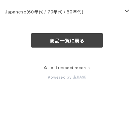
か行
A
CD
12インチ・シングル
シングル盤
Japanese(60年代 / 70年代 / 80年代)
さ行
B
8cmCDシングル
A
あ行
LP
LP
シングル盤
商品一覧に戻る
た行
C
B
か行
A
あ行
CD
な行
D
C
さ行
B
か行
A
© soul respect records
Powered by
は行
E
D
た行
C
さ行
B
ま行
F
E
な行
D
た行
C
や行
G
F
は行
E
な行
D
ら行
H
G
ま行
F
は行
E