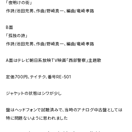
「夜明けの街」
作詩/池田充男、作曲/野崎真一、編曲/竜崎孝路
B面
「孤独の詩」
作詩/池田充男、作曲/野崎真一、編曲/竜崎孝路
A面はテレビ朝日系放映TV映画「西部警察」主題歌
定価700円、テイチク、番号RE-501
ジャケットの状態はシワが少し
盤はヘッドフォンで試聴済みで、当時のアナログ中古盤としては
特に問題ないように思われました