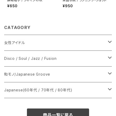
讃岐裕子 / シャインの秋
柴田恭兵 / ランニング・ショット
¥650
¥950
CATAGORY
女性アイドル
シングル盤
Disco / Soul / Jazz / Fusion
あ行
LP
シングル盤
和モノ/Japanese Groove
か行
A
CD
12インチ・シングル
シングル盤
Japanese(60年代 / 70年代 / 80年代)
さ行
B
8cmCDシングル
A
あ行
LP
LP
シングル盤
商品一覧に戻る