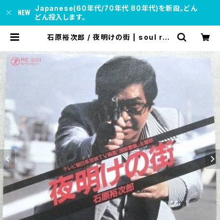
Japanese(60年代/70年代 80年代)を新設。どん
どん投入します。
石原裕次郎 / 夜明けの街 | soul res
pect records