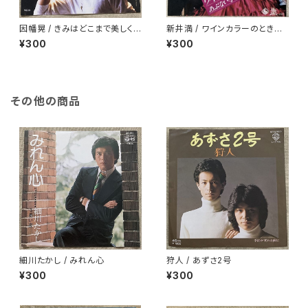
因幡晃 / きみはどこまで美しく
新井満 / ワインカラーのときめ
なるのか
き
¥300
¥300
その他の商品
細川たかし / みれん心
狩人 / あずさ2号
¥300
¥300