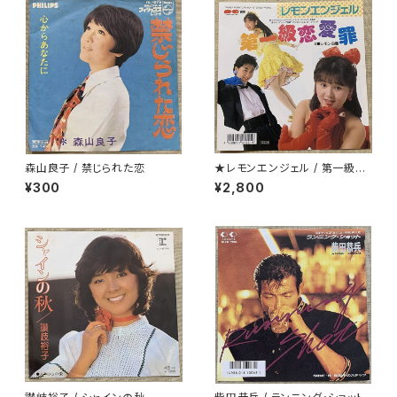
森山良子 / 禁じられた恋
★レモンエンジェル / 第一級恋
愛罪
¥300
¥2,800