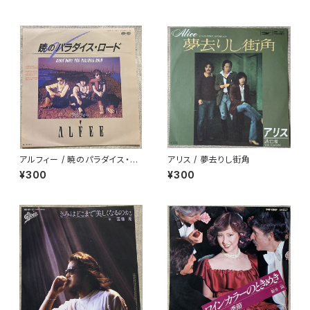
アルフィー / 暁のパラダイス・ロ
アリス / 夢去りし街角
ード
¥300
¥300