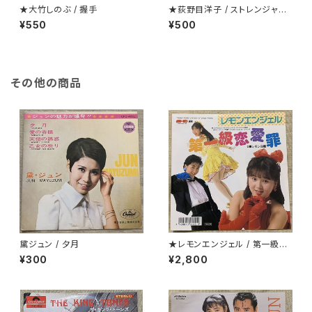
★大竹しのぶ / 握手
★荻野目洋子 / ストレンジャーt
onight
¥550
¥500
その他の商品
黛ジュン / 夕月
★レモンエンジェル / 第一級恋
愛罪
¥300
¥2,800