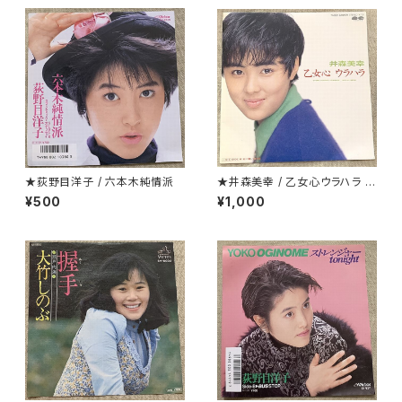
★荻野目洋子 / 六本木純情派
★井森美幸 / 乙女心ウラハラ プ
ロモ
¥500
¥1,000