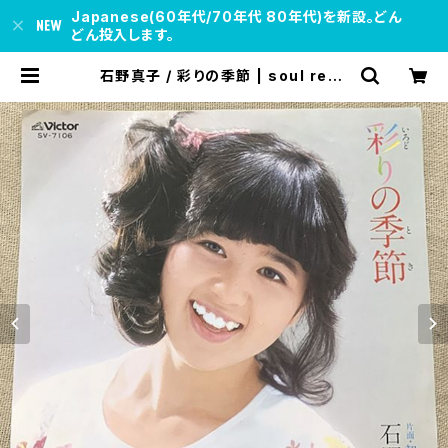
Japanese(60年代/70年代 80年代)を新設。どん
どん投入します。
石野真子 / 彩りの季節 | soul resp
ect records