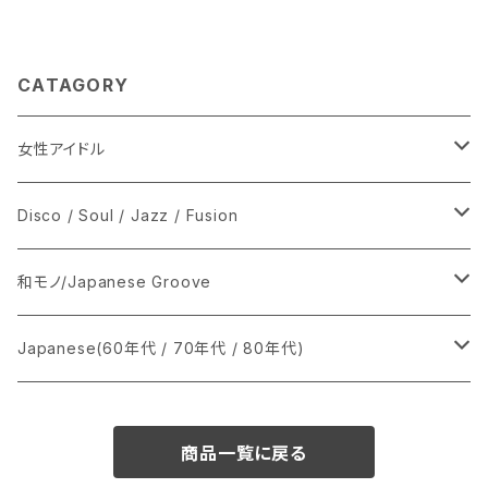
CATAGORY
女性アイドル
シングル盤
Disco / Soul / Jazz / Fusion
あ行
LP
シングル盤
和モノ/Japanese Groove
か行
A
CD
12インチ・シングル
シングル盤
Japanese(60年代 / 70年代 / 80年代)
さ行
B
8cmCDシングル
A
あ行
LP
LP
シングル盤
商品一覧に戻る
た行
C
B
か行
A
あ行
CD