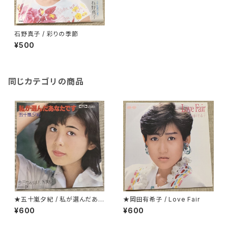
石野真子 / 彩りの季節
¥500
同じカテゴリの商品
★五十嵐夕紀 / 私が選んだあな
★岡田有希子 / Love Fair
たです
¥600
¥600