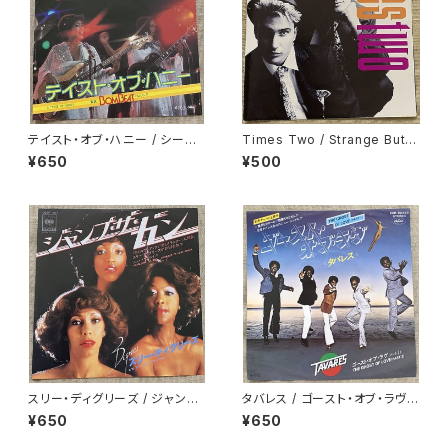
テイスト・オブ・ハニー / シーズ・
Times Two / Strange But T
ア・ダンサー
rue
¥650
¥500
スリー・ディグリーズ / ジャンプ・
タバレス / ゴースト・オブ・ラヴ
ザ・ガン
白ラベル
¥650
¥650