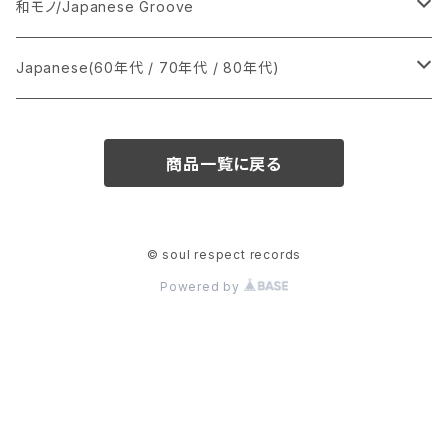
あ行
LP
シングル盤
和モノ/Japanese Groove
か行
A
CD
12インチ・シングル
シングル盤
Japanese(60年代 / 70年代 / 80年代)
さ行
B
8cmCDシングル
A
あ行
LP
LP
シングル盤
商品一覧に戻る
た行
C
B
か行
A
あ行
CD
な行
D
C
さ行
B
か行
A
© soul respect records
Powered by
は行
E
D
た行
C
さ行
B
ま行
F
E
な行
D
た行
C
や行
G
F
は行
E
な行
D