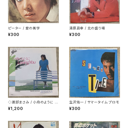
ピーター / 愛の美学
湯原昌幸 / 北の盛り場
¥300
¥300
◇渡部まさみ / 小舟のように L
生沢佑一 / サマータイム プロモ
oving You
¥1,200
¥300