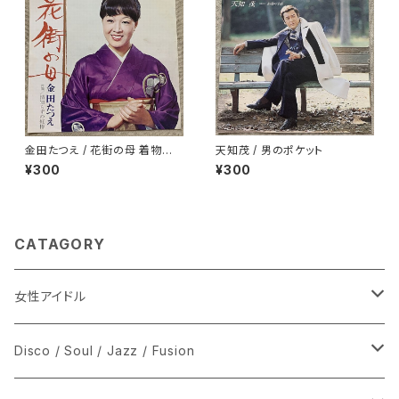
金田たつえ / 花街の母 着物ジャ
天知茂 / 男のポケット
ケ
¥300
¥300
CATAGORY
女性アイドル
シングル盤
Disco / Soul / Jazz / Fusion