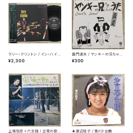
ラリー・クリントン / イン・ハイフ
嘉門達夫 / ヤンキーの兄ちゃん
ァイ
のうた
¥2,300
¥300
上條恒彦＋六文銭 / 出発の歌 -
★渡辺桂子 / 第II少女期