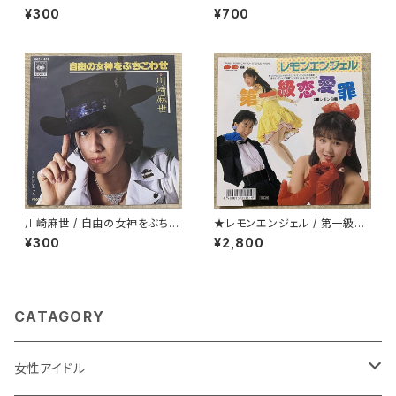
失なわれた時を求めて-
¥300
¥700
川崎麻世 / 自由の女神をぶちこ
★レモンエンジェル / 第一級恋
わせ
愛罪
¥300
¥2,800
CATAGORY
女性アイドル