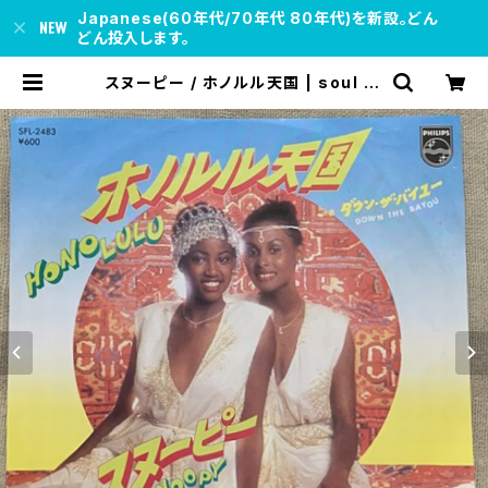
Japanese(60年代/70年代 80年代)を新設。どん
どん投入します。
スヌーピー / ホノルル天国 | soul re
spect records