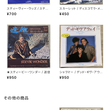
スティーヴィー・ウッズ / スティ
スカーレット / ディスコでラ・メ
ール・ザ・ナイト
ール
¥700
¥450
★スティービー・ワンダー / 迷信
シャラマー / デッド・ギヴ・アウェ
イ
¥950
¥950
その他の商品