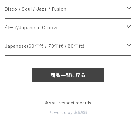
シングル盤
Disco / Soul / Jazz / Fusion
あ行
LP
シングル盤
和モノ/Japanese Groove
か行
A
CD
12インチ・シングル
シングル盤
Japanese(60年代 / 70年代 / 80年代)
さ行
B
8cmCDシングル
A
あ行
LP
LP
シングル盤
商品一覧に戻る
た行
C
B
か行
A
あ行
CD
な行
D
C
さ行
B
か行
A
© soul respect records
Powered by
は行
E
D
た行
C
さ行
B
ま行
F
E
な行
D
た行
C