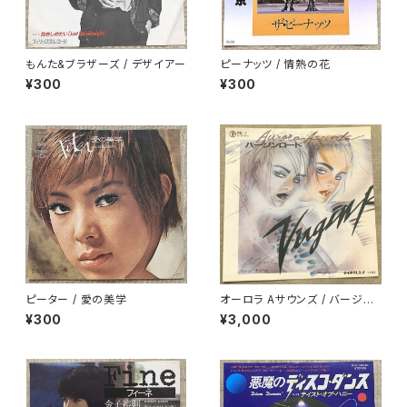
もんた&ブラザーズ / デザイアー
ピーナッツ / 情熱の花
¥300
¥300
ピーター / 愛の美学
オーロラ Aサウンズ / バージン
ロード
¥300
¥3,000