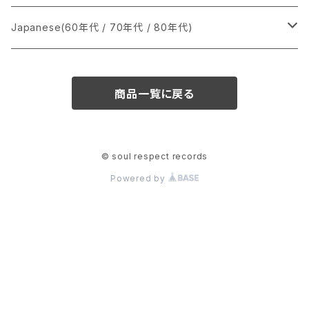
か行
A
CD
12インチ・シングル
シングル盤
Japanese(60年代 / 70年代 / 80年代)
さ行
B
8cmCDシングル
A
あ行
LP
LP
シングル盤
商品一覧に戻る
た行
C
B
か行
A
あ行
CD
な行
D
C
さ行
B
か行
A
© soul respect records
Powered by
は行
E
D
た行
C
さ行
B
ま行
F
E
な行
D
た行
C
や行
G
F
は行
E
な行
D
ら行
H
G
ま行
F
は行
E