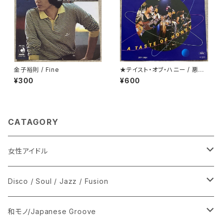
金子裕則 / Fine
★テイスト・オブ・ハニー / 悪魔
のディスコ・ダンス
¥300
¥600
CATAGORY
女性アイドル
シングル盤
Disco / Soul / Jazz / Fusion
あ行
LP
シングル盤
和モノ/Japanese Groove