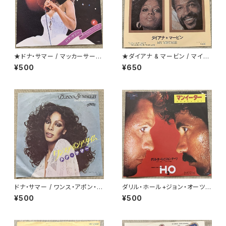
★ドナ・サマー / マッカーサー・
★ダイアナ & マービン / マイ・
パーク
ミステイク
¥500
¥650
ドナ・サマー / ワンス・アポン・
ダリル・ホール+ジョン・オーツ /
ア・タイム
マンイーター
¥500
¥500