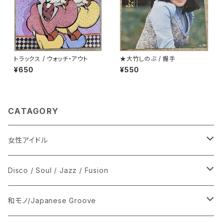
トラックス / ウォッチ・アウト
★大竹しのぶ / 握手
¥650
¥550
CATAGORY
女性アイドル
シングル盤
Disco / Soul / Jazz / Fusion
あ行
LP
シングル盤
和モノ/Japanese Groove