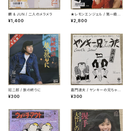
鶴 & JUN / 二人のメラメラ
★レモンエンジェル / 第一級恋
愛罪
¥1,400
¥2,800
冠二郎 / 旅の終りに
嘉門達夫 / ヤンキーの兄ちゃん
のうた
¥300
¥300