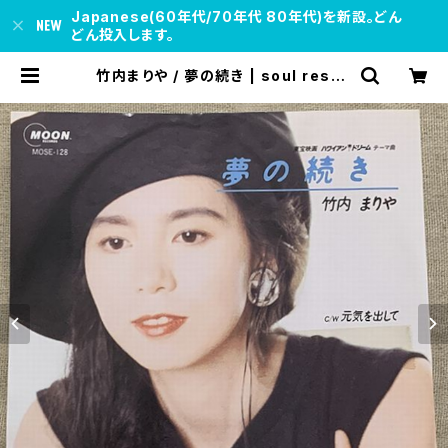
Japanese(60年代/70年代 80年代)を新設。どん
どん投入します。
竹内まりや / 夢の続き | soul respe
ct records