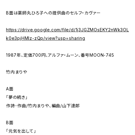
B面は薬師丸ひろ子への提供曲のセルフ・カヴァー
https://drive.google.com/file/d/1j3JGZMOsEKY2nWk3OL
k0e3pjHMlz-zQp/view?usp=sharing
1987年、定価700円、アルファ・ムーン、番号MOON-745
竹内まりや
A面
「夢の続き」
作詩･作曲/竹内まりや、編曲/山下達郎
B面
「元気を出して」