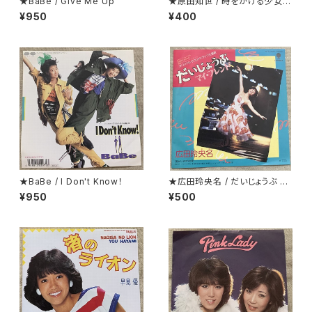
★BaBe / Give Me Up
★原田知世 / 時をかける少女
見開くとカラー・ピンナップにな
¥950
¥400
っているジャケ
★BaBe / I Don't Know！
★広田玲央名 / だいじょうぶ マ
イ・フレンド
¥950
¥500