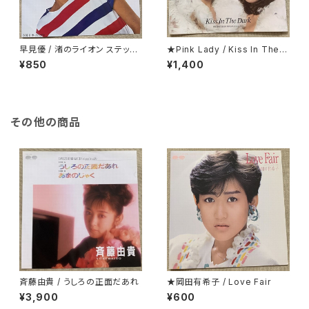
早見優 / 渚のライオン ステッカ
★Pink Lady / Kiss In The D
ー・シート付
ark 折り返し歌詞カード付
¥850
¥1,400
その他の商品
斉藤由貴 / うしろの正面だあれ
★岡田有希子 / Love Fair
¥3,900
¥600