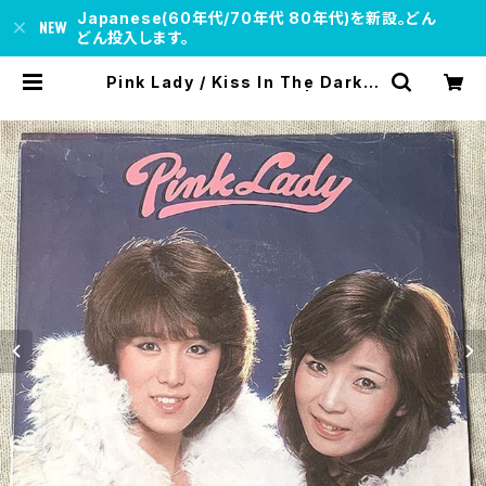
Japanese(60年代/70年代 80年代)を新設。どん
どん投入します。
Pink Lady / Kiss In The Dark U
S盤 クリーム色歌詞カード | soul re
spect records