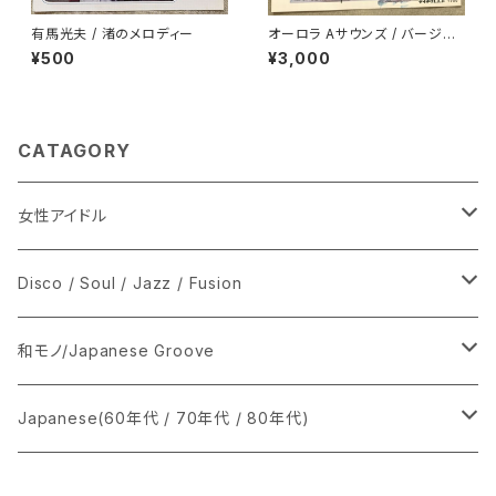
有馬光夫 / 渚のメロディー
オーロラ Aサウンズ / バージン
ロード
¥500
¥3,000
CATAGORY
女性アイドル
シングル盤
Disco / Soul / Jazz / Fusion
あ行
LP
シングル盤
和モノ/Japanese Groove
か行
A
CD
12インチ・シングル
シングル盤
Japanese(60年代 / 70年代 / 80年代)
さ行
B
8cmCDシングル
A
あ行
LP
LP
シングル盤