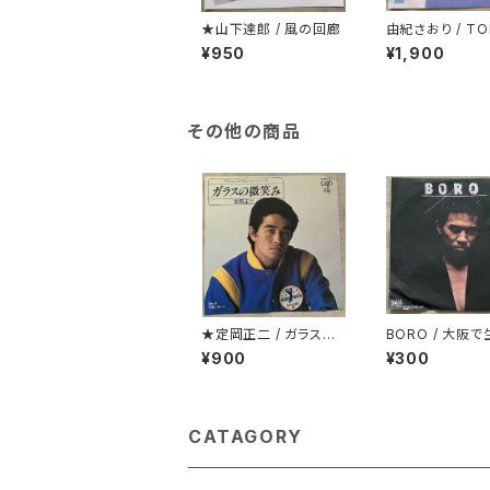
★山下達郎 / 風の回廊
由紀さおり / TO
ワルツ
¥950
¥1,900
その他の商品
★定岡正二 / ガラスの
BORO / 大阪
微笑み
た女
¥900
¥300
CATAGORY