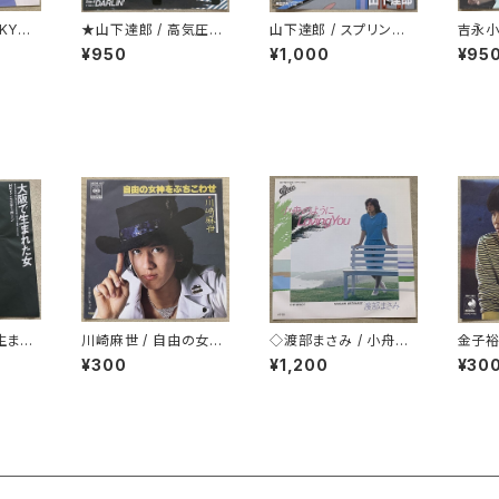
KYO
★山下達郎 / 高気圧ガ
山下達郎 / スプリンクラ
吉永小
ール
ー
¥950
¥1,000
¥95
で生まれ
川崎麻世 / 自由の女神
◇渡部まさみ / 小舟の
金子裕則
をぶちこわせ
ように Loving You
¥300
¥1,200
¥30