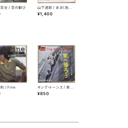
百合 / 恋の歓び
山下達郎 / あまく危険
な香り
0
¥1,400
 / Fine
キング・トーンズ / 家へ
帰ろう
0
¥850