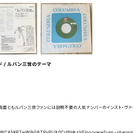
 / ルパン三世のテーマ
な両面ともルパン三世ファンには説明不要の人気ナンバーのインスト・ヴァ
e/d/1WCA5KRTwW9iG8TPvPUX0Crf6HkzVEloo/view?usp=sharing