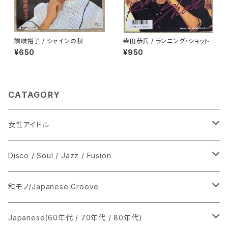
讃岐裕子 / シャインの秋
柴田恭兵 / ランニング・ショット
¥650
¥950
CATAGORY
女性アイドル
シングル盤
Disco / Soul / Jazz / Fusion
あ行
LP
シングル盤
和モノ/Japanese Groove
か行
A
CD
12インチ・シングル
シングル盤
Japanese(60年代 / 70年代 / 80年代)