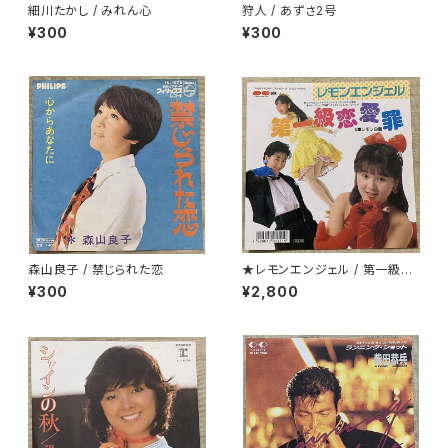
細川たかし / みれん心
狩人 / あずさ2号
¥300
¥300
森山良子 / 禁じられた恋
★レモンエンジェル / 第一級恋
愛罪
¥300
¥2,800