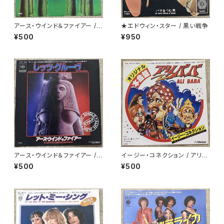
アース・ウインド＆ファイアー /
★エドウィン・スター / 黒い戦争
スター
¥500
¥950
アース・ウインド＆ファイアー /
イージー・コネクション / アリバ
レッツ・グルーヴ
バ
¥500
¥500