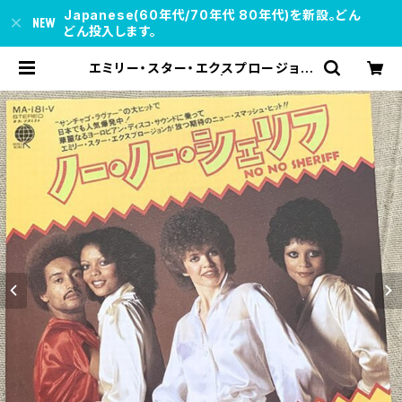
Japanese(60年代/70年代 80年代)を新設。どん
どん投入します。
エミリー・スター・エクスプロージョン
/ ノー・ノー・シェリフ | soul respe
ct records