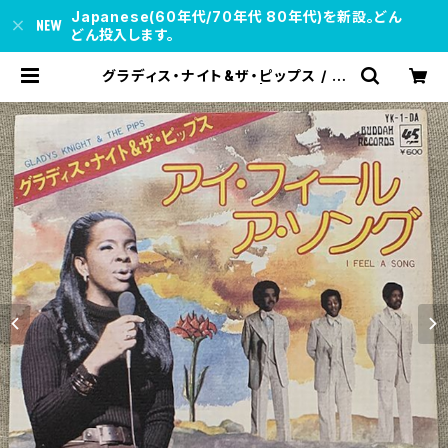
Japanese(60年代/70年代 80年代)を新設。どん
どん投入します。
グラディス・ナイト&ザ・ピップス / ア
イ・フィール・ア・ソング | soul resp
ect records