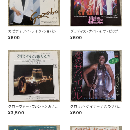
ガゼボ / アイ・ライク・ショパン
グラディス・ナイト & ザ・ピップス
/ 夜汽車よ!ジョージアへ…
¥600
¥600
グローヴァー・ワシントンJr / ク
グロリア・ゲイナー / 恋のサバイ
リスタルの恋人たち
バル
¥3,500
¥600