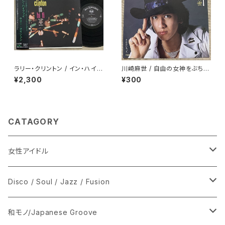
ラリー・クリントン / イン・ハイフ
川崎麻世 / 自由の女神をぶちこ
ァイ
わせ
¥2,300
¥300
CATAGORY
女性アイドル
シングル盤
Disco / Soul / Jazz / Fusion
あ行
LP
シングル盤
和モノ/Japanese Groove